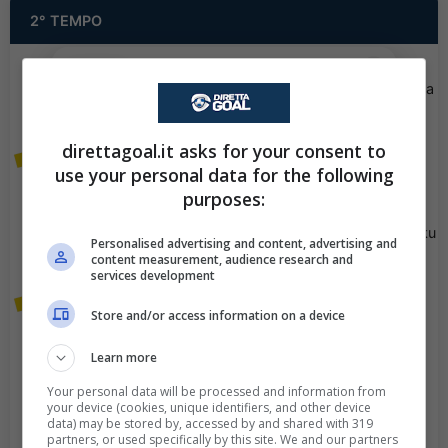
2° TEMPO
✕
Scarica DirettaGoal!
Viene mostrato il giallo a
90+5'
Partite e risultati
in tempo reale
.
Theo Chennahi.
Con i pronostici dei migliori Tipster!
direttagoal.it asks for your consent to
Viene mostrato il giallo a
Scarica su Google Play
90+3'
use your personal data for the following
Amine Chabane.
purposes:
Goal - Nathanael Mbuku
88'
Personalised advertising and content, advertising and
ha fatto centro!
content measurement, audience research and
services development
Viene mostrato il giallo a
80'
Store and/or access information on a device
Thomas Monconduit.
Learn more
Nicolas Pays esce, al
76'
Your personal data will be processed and information from
suo posto Nathanael
your device (cookies, unique identifiers, and other device
data) may be stored by, accessed by and shared with 319
Mbuku.
partners, or used specifically by this site. We and our partners