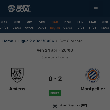
Vai
MENU
al
contenuto
SAB
MAR
MER
GIO
VEN
DOM
LUN
MAR
MER
04/08
05/08
06/08
07/08
09/08
10/08
11/08
12/08
08/08
Home
Ligue 2 2025/2026
32° Giornata
ven 24 apr - 20:00
Stade de la Licorne
0
-
2
Amiens
Montpellier
FINITA
Axel Gueguin
(18')