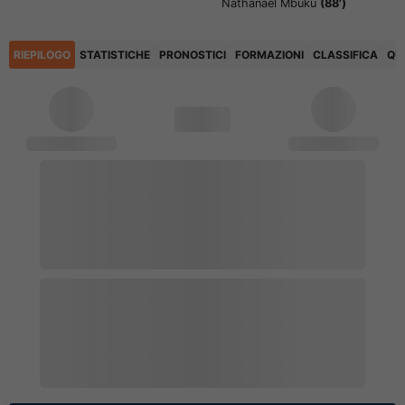
Nathanael Mbuku
(88')
RIEPILOGO
STATISTICHE
PRONOSTICI
FORMAZIONI
CLASSIFICA
QU