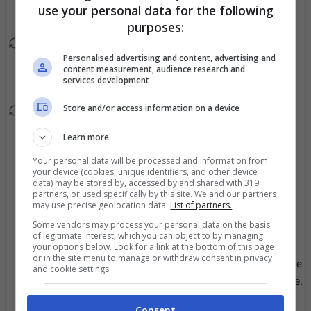
use your personal data for the following
VAR.
purposes:
Sostituzione tattica.
85'
Personalised advertising and content, advertising and
Ruben Aguilar esce ed
content measurement, audience research and
entra Andrija Bulatovic.
services development
Store and/or access information on a device
Sostituzione tattica.
85'
Abdallah Sima esce ed
Learn more
entra Florian Sotoca.
Your personal data will be processed and information from
your device (cookies, unique identifiers, and other device
Sostituzione tattica.
data) may be stored by, accessed by and shared with 319
76'
partners, or used specifically by this site. We and our partners
Joao Neves esce ed
may use precise geolocation data.
List of partners.
entra Dimitri Lucea.
Some vendors may process your personal data on the basis
of legitimate interest, which you can object to by managing
Sostituzione tattica.
your options below. Look for a link at the bottom of this page
76'
or in the site menu to manage or withdraw consent in privacy
Ousmane Dembele esce
and cookie settings.
ed entra Ibrahim Mbaye.
Consent