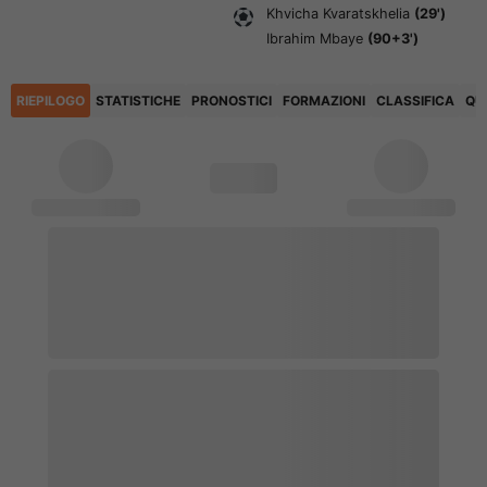
Khvicha Kvaratskhelia
(29')
Ibrahim Mbaye
(90+3')
RIEPILOGO
STATISTICHE
PRONOSTICI
FORMAZIONI
CLASSIFICA
QU