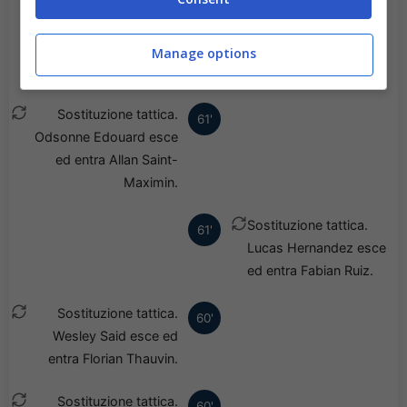
Sostituzione tattica.
72'
Khvicha Kvaratskhelia
esce ed entra Goncalo
Manage options
Ramos.
Sostituzione tattica.
61'
Odsonne Edouard esce
ed entra Allan Saint-
Maximin.
Sostituzione tattica.
61'
Lucas Hernandez esce
ed entra Fabian Ruiz.
Sostituzione tattica.
60'
Wesley Said esce ed
entra Florian Thauvin.
Sostituzione tattica.
60'