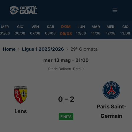
Vai
MENU
al
contenuto
DOM
MER
GIO
VEN
SAB
LUN
MAR
MER
GIO
05/08
06/08
07/08
08/08
10/08
11/08
12/08
13/08
09/08
Home
Ligue 1 2025/2026
29° Giornata
mer 13 mag - 21:00
Stade Bollaert-Delelis
0
-
2
Paris Saint-
Lens
Germain
FINITA