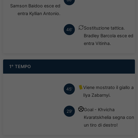
Samson Baidoo esce ed
entra Kyllian Antonio.
Sostituzione tattica.
46'
Bradley Barcola esce ed
entra Vitinha.
1° TEMPO
Viene mostrato il giallo a
45'
Ilya Zabarnyi.
Goal - Khvicha
29'
Kvaratskhelia segna con
un tiro di destro!