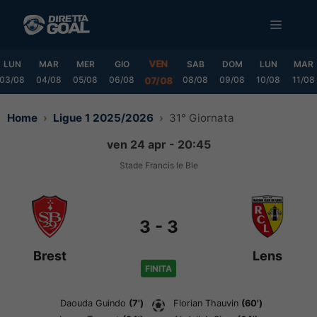
Vai
MENU
al
contenuto
VEN
LUN
MAR
MER
GIO
SAB
DOM
LUN
MAR
03/08
04/08
05/08
06/08
08/08
09/08
10/08
11/08
07/08
Home
Ligue 1 2025/2026
31° Giornata
ven 24 apr - 20:45
Stade Francis le Ble
3
-
3
Brest
Lens
FINITA
Daouda Guindo
(7')
Florian Thauvin
(60')