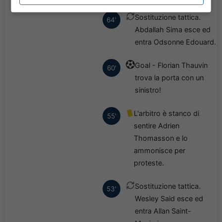
Sostituzione tattica.
64'
Abdallah Sima esce ed
entra Odsonne Edouard.
Goal - Florian Thauvin
60'
trova la porta con un
sinistro!
L'arbitro è stanco di
55'
sentire Adrien
Thomasson e lo
ammonisce per
proteste.
Sostituzione tattica.
53'
Wesley Said esce ed
entra Allan Saint-