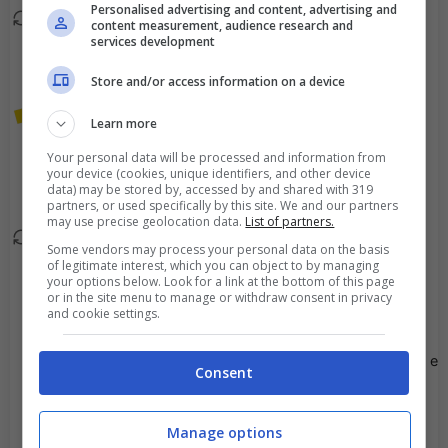
Personalised advertising and content, advertising and
Sostituzione tattica.
content measurement, audience research and
80'
services development
Lucas Tousart esce ed
entra Michel Diaz.
Store and/or access information on a device
L'arbitro è stanco di
75'
Learn more
sentire Eric Ebimbe e lo
Your personal data will be processed and information from
ammonisce per
your device (cookies, unique identifiers, and other device
data) may be stored by, accessed by and shared with 319
proteste.
partners, or used specifically by this site. We and our partners
may use precise geolocation data.
List of partners.
Sostituzione tattica. Eric
67'
Some vendors may process your personal data on the basis
Ebimbe esce ed entra
of legitimate interest, which you can object to by managing
your options below. Look for a link at the bottom of this page
Mama Balde.
or in the site menu to manage or withdraw consent in privacy
and cookie settings.
Goal - Abdallah Sima
64'
colpisce al volo la palla e
Consent
la manda in rete con il
destro. Che
Manage options
conclusione!