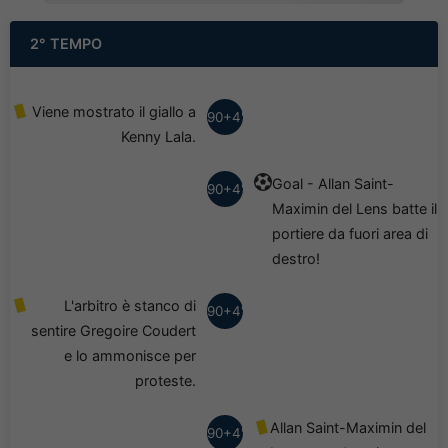
2° TEMPO
Viene mostrato il giallo a
90+4'
Kenny Lala.
Goal - Allan Saint-
90+4'
Maximin del Lens batte il
portiere da fuori area di
destro!
L'arbitro è stanco di
90+4'
sentire Gregoire Coudert
e lo ammonisce per
proteste.
Allan Saint-Maximin del
90+4'