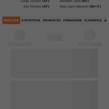
Lucas Tousart
(24')
Abdallah Sima
(64')
Eric Ebimbe
(42')
Allan Saint-Maximin
(90+4')
RIEPILOGO
STATISTICHE
PRONOSTICI
FORMAZIONI
CLASSIFICA
QU