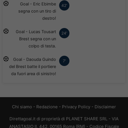
Goal - Eric Ebimbe
42'
segna con un tiro di
destro!
Goal - Lucas Tousart
24'
Brest segna con un
colpo di testa.
Goal - Daouda Guindo
7'
del Brest batte il portiere
da fuori area di sinistro!
Chi siamo
-
Redazione
-
Privacy Policy
-
Disclaimer
Direttagoal.it di proprietà di PLANET SHARE SRL - VIA
ANASTASIO II, 442, 00165 Roma (RM) - Codice Fiscale