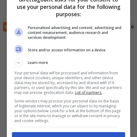
Topias Dementjeff
(90+2')
Philip Otoo
(60')
use your personal data for the following
Edor Hajdini
(62')
✕
Scarica DirettaGoal!
purposes:
Partite e risultati
in tempo reale
.
Con i pronostici dei migliori Tipster!
RIEPILOGO
STATISTICHE
PRONOSTICI
FORMAZIONI
CLASSIFICA
QU
Personalised advertising and content, advertising and
content measurement, audience research and
services development
Scarica su Google Play
Store and/or access information on a device
Learn more
Your personal data will be processed and information from
your device (cookies, unique identifiers, and other device
data) may be stored by, accessed by and shared with 319
partners, or used specifically by this site. We and our partners
may use precise geolocation data.
List of partners.
Some vendors may process your personal data on the basis
of legitimate interest, which you can object to by managing
your options below. Look for a link at the bottom of this page
or in the site menu to manage or withdraw consent in privacy
and cookie settings.