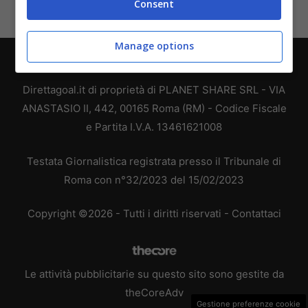
Consent
Manage options
Chi siamo
-
Redazione
-
Privacy Policy
-
Disclaimer
Direttagoal.it di proprietà di PLANET SHARE SRL - VIA
ANASTASIO II, 442, 00165 Roma (RM) - Codice Fiscale
e Partita I.V.A. 13461621008
Testata Giornalistica registrata presso il Tribunale di
Roma con n°32/2023 del 15/02/2023
Copyright ©2026 - Tutti i diritti riservati -
Contattaci
Le attività pubblicitarie su questo sito sono gestite da
theCoreAdv
Gestione preferenze cookie