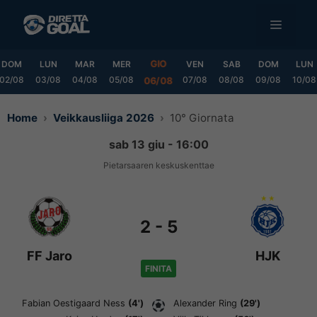
Vai
MENU
al
contenuto
GIO
DOM
LUN
MAR
MER
VEN
SAB
DOM
LUN
02/08
03/08
04/08
05/08
07/08
08/08
09/08
10/08
06/08
Home
Veikkausliiga 2026
10° Giornata
sab 13 giu - 16:00
Pietarsaaren keskuskenttae
2
-
5
FF Jaro
HJK
FINITA
Fabian Oestigaard Ness
(4')
Alexander Ring
(29')