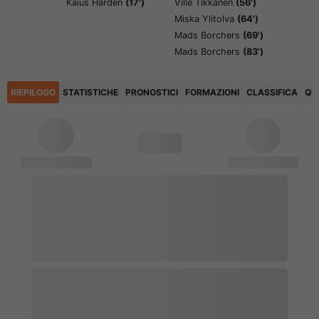
Kaius Harden
(17')
Ville Tikkanen
(56')
Miska Ylitolva
(64')
Mads Borchers
(69')
Mads Borchers
(83')
RIEPILOGO
STATISTICHE
PRONOSTICI
FORMAZIONI
CLASSIFICA
QU