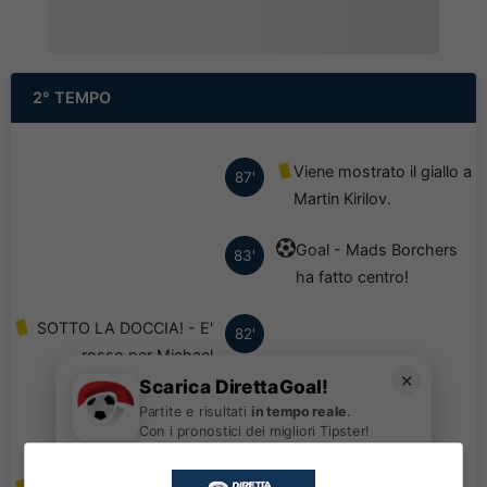
2° TEMPO
Viene mostrato il giallo a
87'
Martin Kirilov.
Goal - Mads Borchers
83'
ha fatto centro!
SOTTO LA DOCCIA! - E'
82'
rosso per Michael
✕
Ogungbaro. Tante le
Scarica DirettaGoal!
proteste delle
Partite e risultati
in tempo reale
.
Con i pronostici dei migliori Tipster!
compagne.
Scarica su Google Play