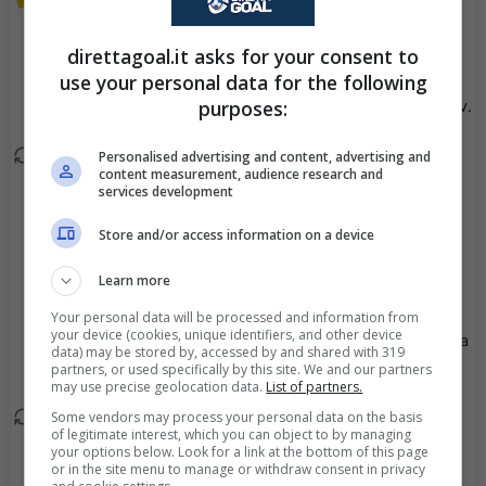
Viene mostrato il giallo a
78'
Oliver Kass Kawo.
direttagoal.it asks for your consent to
use your personal data for the following
Teemu Pukki esce, al
77'
purposes:
suo posto Martin Kirilov.
Personalised advertising and content, advertising and
Johan Brunell esce, al
72'
content measurement, audience research and
suo posto Adam
services development
Vidjeskog.
Store and/or access information on a device
Goal - Mads Borchers
69'
Learn more
ha fatto centro!
Your personal data will be processed and information from
your device (cookies, unique identifiers, and other device
Goal - Miska Ylitolva ha
64'
data) may be stored by, accessed by and shared with 319
fatto centro!
partners, or used specifically by this site. We and our partners
may use precise geolocation data.
List of partners.
Some vendors may process your personal data on the basis
Ville Vuorinen esce, al
59'
of legitimate interest, which you can object to by managing
suo posto Rudi
your options below. Look for a link at the bottom of this page
or in the site menu to manage or withdraw consent in privacy
Vikstroem.