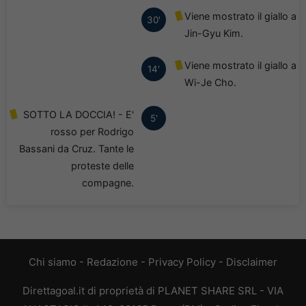
Viene mostrato il giallo a
30'
Jin-Gyu Kim.
Viene mostrato il giallo a
14'
Wi-Je Cho.
SOTTO LA DOCCIA! - E'
5'
rosso per Rodrigo
Bassani da Cruz. Tante le
proteste delle
compagne.
Chi siamo
-
Redazione
-
Privacy Policy
-
Disclaimer
Direttagoal.it di proprietà di PLANET SHARE SRL - VIA