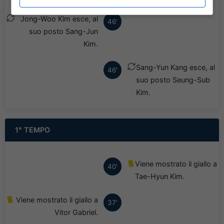
Jong-Woo Kim esce, al
46'
suo posto Sang-Jun
Kim.
Sang-Yun Kang esce, al
46'
suo posto Seung-Sub
Kim.
1° TEMPO
Viene mostrato il giallo a
40'
Tae-Hyun Kim.
Viene mostrato il giallo a
37'
Vitor Gabriel.