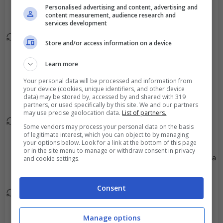
Dong-Jun Lee esce, al
75'
Personalised advertising and content, advertising and
suo posto Bruno Mota.
content measurement, audience research and
services development
Jae-Won Lee esce, al
63'
Store and/or access information on a device
suo posto Dong-Gyu
Baek.
Learn more
Your personal data will be processed and information from
Oberdan esce, al suo
your device (cookies, unique identifiers, and other device
60'
data) may be stored by, accessed by and shared with 319
posto Yeong-Jae Lee.
partners, or used specifically by this site. We and our partners
may use precise geolocation data.
List of partners.
Vitor Gabriel esce, al
58'
Some vendors may process your personal data on the basis
suo posto Jae-Won Lee.
of legitimate interest, which you can object to by managing
your options below. Look for a link at the bottom of this page
or in the site menu to manage or withdraw consent in privacy
Viene mostrato il giallo a
and cookie settings.
52'
Sang-Myung Lee.
Consent
Bit-Garam Yoon esce, al
46'
suo posto Dong-Hyun
Manage options
Kim.