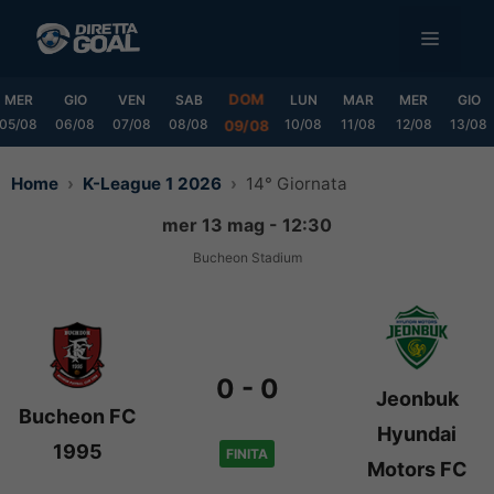
Vai
MENU
al
contenuto
DOM
MER
GIO
VEN
SAB
LUN
MAR
MER
GIO
05/08
06/08
07/08
08/08
10/08
11/08
12/08
13/08
09/08
Home
K-League 1 2026
14° Giornata
mer 13 mag - 12:30
Bucheon Stadium
0
-
0
Jeonbuk
Bucheon FC
Hyundai
1995
FINITA
Motors FC