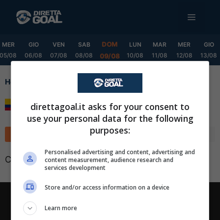
Vai
MENU
al
contenuto
DOM
MER
GIO
VEN
SAB
LUN
MAR
MER
GIO
05/08
06/08
07/08
08/08
10/08
11/08
12/08
13/08
09/08
Home
Cup Grp. D
Cup Grp. D
direttagoal.it asks for your consent to
use your personal data for the following
purposes:
Classifica
Calendario
✕
Scarica DirettaGoal!
Personalised advertising and content, advertising and
Classifica non disponibile
content measurement, audience research and
Partite e risultati
in tempo reale
.
services development
Con i pronostici dei migliori Tipster!
Store and/or access information on a device
Scarica su Google Play
Chi siamo
-
Redazione
-
Privacy Policy
-
Disclaimer
Learn more
Direttagoal.it di proprietà di PLANET SHARE SRL - VIA