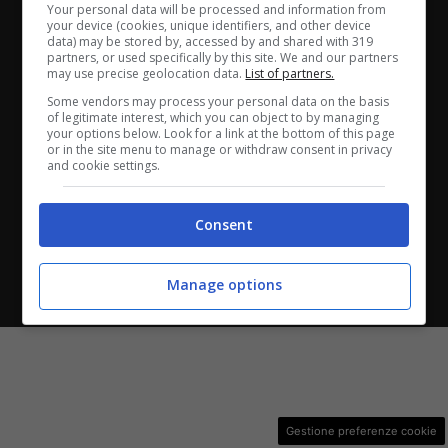
Your personal data will be processed and information from
ANASTASIO II, 442, 00165 Roma (RM) - Codice Fiscale
your device (cookies, unique identifiers, and other device
data) may be stored by, accessed by and shared with 319
e Partita I.V.A. 13461621008
partners, or used specifically by this site. We and our partners
may use precise geolocation data.
List of partners.
Testata Giornalistica registrata presso il Tribunale di
Some vendors may process your personal data on the basis
of legitimate interest, which you can object to by managing
Roma con n°32/2023 del 15/02/2023
your options below. Look for a link at the bottom of this page
or in the site menu to manage or withdraw consent in privacy
and cookie settings.
Copyright ©2026 - Tutti i diritti riservati -
Contattaci
Consent
Le attività pubblicitarie su questo sito sono gestite da
Manage options
theCoreAdv
Gestione preferenze cookie