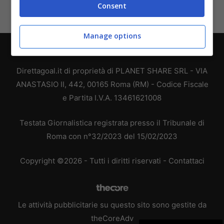
Consent
Manage options
Chi siamo
-
Redazione
-
Privacy Policy
-
Disclaimer
Direttagoal.it di proprietà di PLANET SHARE SRL - VIA
ANASTASIO II, 442, 00165 Roma (RM) - Codice Fiscale
e Partita I.V.A. 13461621008
Testata Giornalistica registrata presso il Tribunale di
Roma con n°32/2023 del 15/02/2023
Copyright ©2026 - Tutti i diritti riservati -
Contattaci
Le attività pubblicitarie su questo sito sono gestite da
theCoreAdv