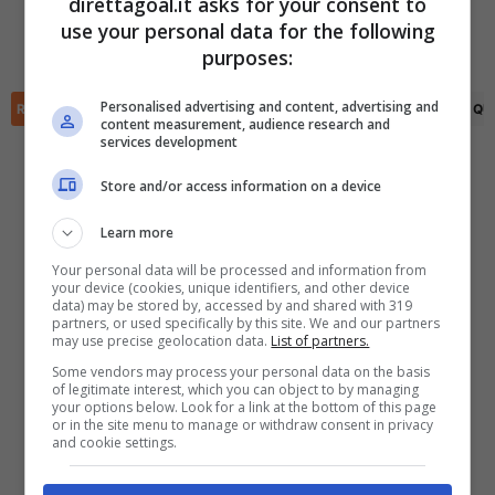
direttagoal.it asks for your consent to
Mika Borges
(19')
Konstantinos Nyssis
(37')
use your personal data for the following
✕
Savvas Kontopoulos
(88')
(R)
Mateja Bajunovic
(66')
Scarica DirettaGoal!
purposes:
Partite e risultati
in tempo reale
.
Con i pronostici dei migliori Tipster!
Personalised advertising and content, advertising and
RIEPILOGO
STATISTICHE
PRONOSTICI
FORMAZIONI
CLASSIFICA
QU
content measurement, audience research and
services development
Scarica su Google Play
Store and/or access information on a device
Learn more
Your personal data will be processed and information from
your device (cookies, unique identifiers, and other device
data) may be stored by, accessed by and shared with 319
partners, or used specifically by this site. We and our partners
may use precise geolocation data.
List of partners.
Some vendors may process your personal data on the basis
of legitimate interest, which you can object to by managing
your options below. Look for a link at the bottom of this page
or in the site menu to manage or withdraw consent in privacy
and cookie settings.