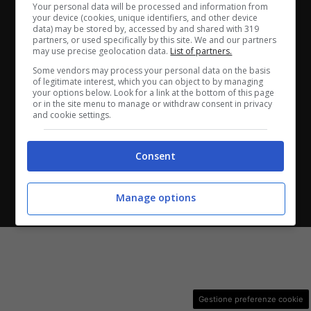
Your personal data will be processed and information from
ANASTASIO II, 442, 00165 Roma (RM) - Codice Fiscale
your device (cookies, unique identifiers, and other device
data) may be stored by, accessed by and shared with 319
e Partita I.V.A. 13461621008
partners, or used specifically by this site. We and our partners
may use precise geolocation data.
List of partners.
Testata Giornalistica registrata presso il Tribunale di
Some vendors may process your personal data on the basis
of legitimate interest, which you can object to by managing
Roma con n°32/2023 del 15/02/2023
your options below. Look for a link at the bottom of this page
or in the site menu to manage or withdraw consent in privacy
and cookie settings.
Copyright ©2026 - Tutti i diritti riservati -
Contattaci
Consent
Le attività pubblicitarie su questo sito sono gestite da
Manage options
theCoreAdv
Gestione preferenze cookie