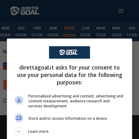
Vai
MENU
al
contenuto
DOM
MER
GIO
VEN
SAB
LUN
MAR
MER
GIO
05/08
06/08
07/08
08/08
10/08
11/08
12/08
13/08
09/08
Home
Super Cup
Super Cup
direttagoal.it asks for your consent to
use your personal data for the following
purposes:
Classifica
Calendario
✕
Scarica DirettaGoal!
Personalised advertising and content, advertising and
Classifica non disponibile
content measurement, audience research and
Partite e risultati
in tempo reale
.
services development
Con i pronostici dei migliori Tipster!
Store and/or access information on a device
Scarica su Google Play
Chi siamo
-
Redazione
-
Privacy Policy
-
Disclaimer
Learn more
Direttagoal.it di proprietà di PLANET SHARE SRL - VIA