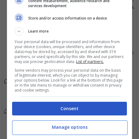
content measurement, audience research and
63'
services development
suo posto Martin Araya.
Store and/or access information on a device
Cesar Munder esce, al
63'
suo posto Gonzalo
Learn more
Tapia.
Your personal data will be processed and information from
your device (cookies, unique identifiers, and other device
data) may be stored by, accessed by and shared with 319
Francisco Montes esce,
63'
partners, or used specifically by this site. We and our partners
al suo posto Jonathan
may use precise geolocation data.
List of partners.
Benitez.
Some vendors may process your personal data on the basis
of legitimate interest, which you can object to by managing
your options below. Look for a link at the bottom of this page
Nicolas Baeza esce, al
56'
or in the site menu to manage or withdraw consent in privacy
suo posto Vicente
and cookie settings.
Fernandez.
Consent
Emiliano Ramos esce, al
56'
suo posto Braian
Manage options
Martinez.