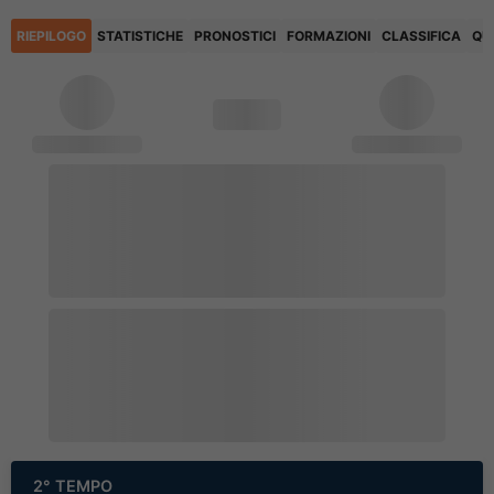
RIEPILOGO
STATISTICHE
PRONOSTICI
FORMAZIONI
CLASSIFICA
QU
2° TEMPO