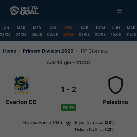
Vai
MENU
al
contenuto
VEN
LUN
MAR
MER
GIO
SAB
DOM
LUN
MAR
03/08
04/08
05/08
06/08
08/08
09/08
10/08
11/08
07/08
Home
Primera Division 2026
15° Giornata
sab 13 giu - 21:00
1
-
2
Everton CD
Palestino
FINITA
Nicolas Montiel
(48')
Bryan Carrasco
(20')
Nelson Da Silva
(22')