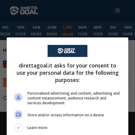
Vai
MENU
al
contenuto
LUN
GIO
VEN
SAB
DOM
MAR
MER
GIO
VEN
06/08
07/08
08/08
09/08
11/08
12/08
13/08
14/08
10/08
Home
Cup Grp. F
Cup Grp. F
direttagoal.it asks for your consent to
use your personal data for the following
purposes:
Classifica
Calendario
✕
Scarica DirettaGoal!
Personalised advertising and content, advertising and
Classifica non disponibile
content measurement, audience research and
Partite e risultati
in tempo reale
.
services development
Con i pronostici dei migliori Tipster!
Store and/or access information on a device
Scarica su Google Play
Chi siamo
-
Redazione
-
Privacy Policy
-
Disclaimer
Learn more
Direttagoal.it di proprietà di PLANET SHARE SRL - VIA