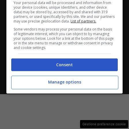
Your personal data will be processed and information from
ANASTASIO II, 442, 00165 Roma (RM) - Codice Fiscale
your device (cookies, unique identifiers, and other device
data) may be stored by, accessed by and shared with 319
e Partita I.V.A. 13461621008
partners, or used specifically by this site. We and our partners
may use precise geolocation data.
List of partners.
Testata Giornalistica registrata presso il Tribunale di
Some vendors may process your personal data on the basis
of legitimate interest, which you can object to by managing
Roma con n°32/2023 del 15/02/2023
your options below. Look for a link at the bottom of this page
or in the site menu to manage or withdraw consent in privacy
and cookie settings.
Copyright ©2026 - Tutti i diritti riservati -
Contattaci
Consent
Le attività pubblicitarie su questo sito sono gestite da
Manage options
theCoreAdv
Gestione preferenze cookie