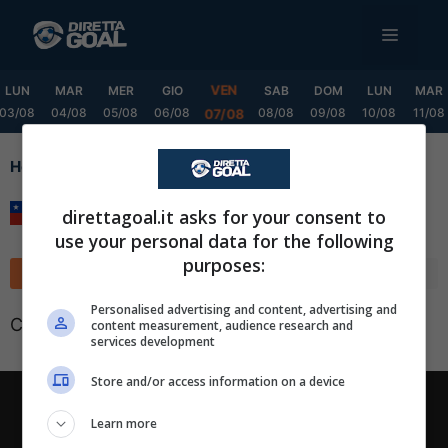
Vai
MENU
al
contenuto
VEN
LUN
MAR
MER
GIO
SAB
DOM
LUN
MAR
03/08
04/08
05/08
06/08
08/08
09/08
10/08
11/08
07/08
Home
Cup Grp. E
Cup Grp. E
direttagoal.it asks for your consent to
use your personal data for the following
purposes:
Classifica
Calendario
✕
Scarica DirettaGoal!
Personalised advertising and content, advertising and
Classifica non disponibile
content measurement, audience research and
Partite e risultati
in tempo reale
.
services development
Con i pronostici dei migliori Tipster!
Store and/or access information on a device
Scarica su Google Play
Chi siamo
-
Redazione
-
Privacy Policy
-
Disclaimer
Learn more
Direttagoal.it di proprietà di PLANET SHARE SRL - VIA