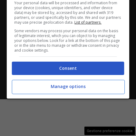
Your personal data will be processed and information from
ANASTASIO II, 442, 00165 Roma (RM) - Codice Fiscale
your device (cookies, unique identifiers, and other device
data) may be stored by, accessed by and shared with 319
e Partita I.V.A. 13461621008
partners, or used specifically by this site. We and our partners
may use precise geolocation data.
List of partners.
Testata Giornalistica registrata presso il Tribunale di
Some vendors may process your personal data on the basis
of legitimate interest, which you can object to by managing
Roma con n°32/2023 del 15/02/2023
your options below. Look for a link at the bottom of this page
or in the site menu to manage or withdraw consent in privacy
and cookie settings.
Copyright ©2026 - Tutti i diritti riservati -
Contattaci
Consent
Le attività pubblicitarie su questo sito sono gestite da
Manage options
theCoreAdv
Gestione preferenze cookie