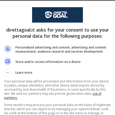
Jorge Carrascal esce
87'
direttagoal.it asks for your consent to use your
personal data for the following purposes:
Cruz.
Personalised advertising and content, advertising and content
Pedro esce, al suo 
measurement, audience research and services development
87'
Store and/or access information on a device
sce, al suo posto Jose
77'
Learn more
Enamorado.
Your personal data will be processed and information from your device
(cookies, unique identifiers, and other device data) may be stored by,
accessed by and shared with 319 partners, or used specifically by this
ce, al suo posto Martin
77'
site. We and our partners may use precise geolocation data.
List of
partners.
Braithwaite.
Some vendors may process your personal data on the basis of legitimate
interest, which you can object to by managing your options below. Look
for a link at the bottom of this page or in the site menu to manage or