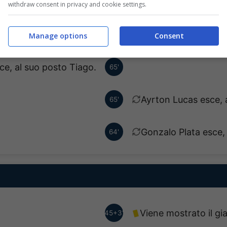
Viene mostrato il gia
73'
withdraw consent in privacy and cookie settings.
Goal - Jorge Carrasc
68'
Manage options
Consent
ce, al suo posto Tiago.
65'
Ayrton Lucas esce, 
65'
Gonzalo Plata esce, 
64'
Viene mostrato il gia
45+3'