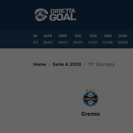
Vai
al
contenuto
SAB
DOM
LUN
MAR
MER
GIO
VEN
SAB
DOM
25/07
26/07
27/07
28/07
29/07
30/07
31/07
01/08
02/08
Home
Serie A 2026
15° Giornata
Gremio