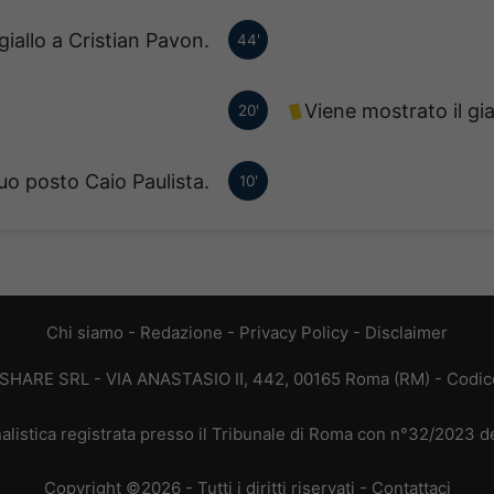
giallo a Cristian Pavon.
44'
Viene mostrato il gia
20'
uo posto Caio Paulista.
10'
Chi siamo
-
Redazione
-
Privacy Policy
-
Disclaimer
T SHARE SRL - VIA ANASTASIO II, 442, 00165 Roma (RM) - Codice
alistica registrata presso il Tribunale di Roma con n°32/2023 
Copyright ©2026 - Tutti i diritti riservati -
Contattaci