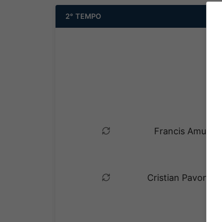
2° TEMPO
Francis Amuzu e
Cristian Pavon es