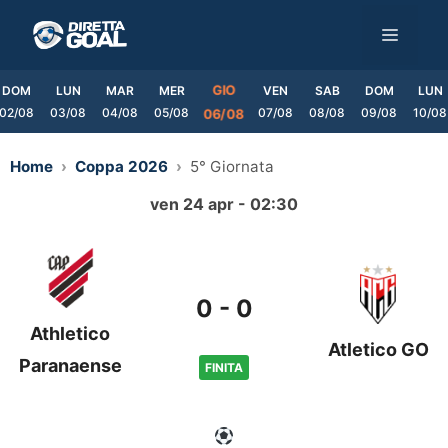
Vai
MENU
al
contenuto
GIO
DOM
LUN
MAR
MER
VEN
SAB
DOM
LUN
02/08
03/08
04/08
05/08
07/08
08/08
09/08
10/08
06/08
Home
Coppa 2026
5° Giornata
ven 24 apr - 02:30
0
-
0
Athletico
Atletico GO
Paranaense
FINITA