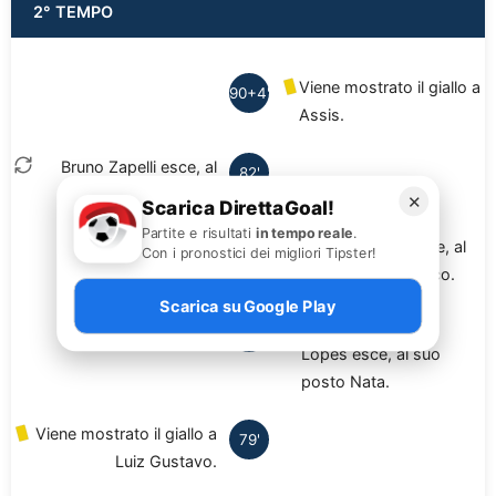
2° TEMPO
Viene mostrato il giallo a
90+4'
Assis.
Bruno Zapelli esce, al
82'
suo posto Isaac.
✕
Scarica DirettaGoal!
Partite e risultati
in tempo reale
.
Leandro Vilela esce, al
Con i pronostici dei migliori Tipster!
80'
suo posto Leo Jaco.
Scarica su Google Play
Gustavo Coutinho
80'
Lopes esce, al suo
posto Nata.
Viene mostrato il giallo a
79'
Luiz Gustavo.