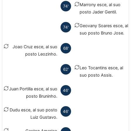
Marrony esce, al suo
74'
posto Jader Gentil.
Geovany Soares esce, al
74'
suo posto Bruno Jose.
Joao Cruz esce, al suo
68'
posto Leozinho.
Leo Tocantins esce, al
62'
suo posto Assis.
Juan Portilla esce, al suo
46'
posto Bruninho.
Dudu esce, al suo posto
46'
Luiz Gustavo.
Gaston Americo