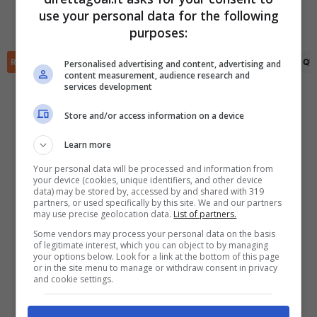
Ronaldo Monteiro
(65')
Ronald Cuellar
(69')
use your personal data for the following
Jhoni
(90+6')
✕
Scarica DirettaGoal!
purposes:
Partite e risultati
in tempo reale
.
Con i pronostici dei migliori Tipster!
RIEPILOGO
STATISTICHE
PRONOSTICI
FORMAZIONI
CLASSIFICA
QU
Personalised advertising and content, advertising and
content measurement, audience research and
services development
Scarica su Google Play
Store and/or access information on a device
Learn more
Your personal data will be processed and information from
your device (cookies, unique identifiers, and other device
data) may be stored by, accessed by and shared with 319
partners, or used specifically by this site. We and our partners
may use precise geolocation data.
List of partners.
Some vendors may process your personal data on the basis
of legitimate interest, which you can object to by managing
your options below. Look for a link at the bottom of this page
or in the site menu to manage or withdraw consent in privacy
and cookie settings.