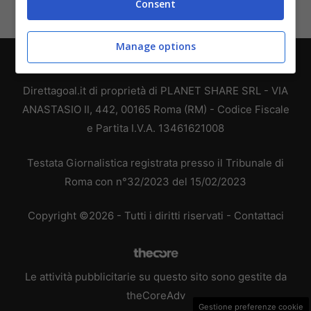
Consent
Manage options
Chi siamo
-
Redazione
-
Privacy Policy
-
Disclaimer
Direttagoal.it di proprietà di PLANET SHARE SRL - VIA
ANASTASIO II, 442, 00165 Roma (RM) - Codice Fiscale
e Partita I.V.A. 13461621008
Testata Giornalistica registrata presso il Tribunale di
Roma con n°32/2023 del 15/02/2023
Copyright ©2026 - Tutti i diritti riservati -
Contattaci
Le attività pubblicitarie su questo sito sono gestite da
theCoreAdv
Gestione preferenze cookie