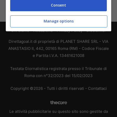
Consent
Manage options
Chi siamo
-
Redazione
-
Privacy Policy
-
Disclaimer
Direttagoal.it di proprietà di PLANET SHARE SRL - VIA
ANASTASIO II, 442, 00165 Roma (RM) - Codice Fiscale
e Partita I.V.A. 13461621008
Testata Giornalistica registrata presso il Tribunale di
Roma con n°32/2023 del 15/02/2023
Copyright ©2026 - Tutti i diritti riservati -
Contattaci
Le attività pubblicitarie su questo sito sono gestite da