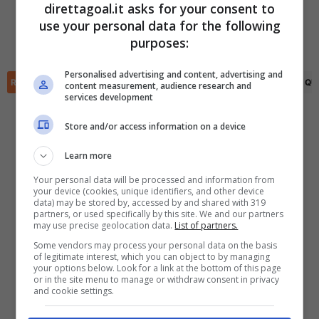
direttagoal.it asks for your consent to
Nikita Stepanov
(3')
Danu Spataru
(26')
use your personal data for the following
Andrey Yakimov
(70')
✕
Scarica DirettaGoal!
purposes:
Danu Spataru
(82')
Partite e risultati
in tempo reale
.
Con i pronostici dei migliori Tipster!
Personalised advertising and content, advertising and
RIEPILOGO
STATISTICHE
PRONOSTICI
FORMAZIONI
CLASSIFICA
QU
content measurement, audience research and
services development
Scarica su Google Play
Store and/or access information on a device
Learn more
Your personal data will be processed and information from
your device (cookies, unique identifiers, and other device
data) may be stored by, accessed by and shared with 319
partners, or used specifically by this site. We and our partners
may use precise geolocation data.
List of partners.
Some vendors may process your personal data on the basis
of legitimate interest, which you can object to by managing
your options below. Look for a link at the bottom of this page
or in the site menu to manage or withdraw consent in privacy
and cookie settings.