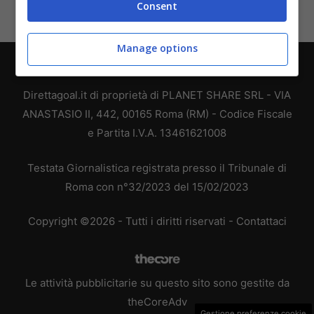
Consent
Manage options
Chi siamo
-
Redazione
-
Privacy Policy
-
Disclaimer
Direttagoal.it di proprietà di PLANET SHARE SRL - VIA
ANASTASIO II, 442, 00165 Roma (RM) - Codice Fiscale
e Partita I.V.A. 13461621008
Testata Giornalistica registrata presso il Tribunale di
Roma con n°32/2023 del 15/02/2023
Copyright ©2026 - Tutti i diritti riservati -
Contattaci
Le attività pubblicitarie su questo sito sono gestite da
theCoreAdv
Gestione preferenze cookie