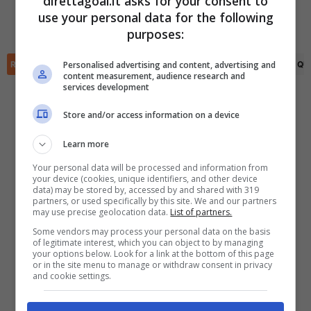
direttagoal.it asks for your consent to
Timur Galimzyanov
(57')
(AG)
Aleksandr Kuchinskiy
use your personal data for the following
(31')
✕
Scarica DirettaGoal!
purposes:
Partite e risultati
in tempo reale
.
Con i pronostici dei migliori Tipster!
Personalised advertising and content, advertising and
RIEPILOGO
STATISTICHE
PRONOSTICI
FORMAZIONI
CLASSIFICA
QU
content measurement, audience research and
services development
Scarica su Google Play
Store and/or access information on a device
Learn more
Your personal data will be processed and information from
your device (cookies, unique identifiers, and other device
data) may be stored by, accessed by and shared with 319
partners, or used specifically by this site. We and our partners
may use precise geolocation data.
List of partners.
Some vendors may process your personal data on the basis
of legitimate interest, which you can object to by managing
your options below. Look for a link at the bottom of this page
or in the site menu to manage or withdraw consent in privacy
and cookie settings.