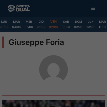
Vai
MENU
al
contenuto
VEN
LUN
MAR
MER
GIO
SAB
DOM
LUN
MAR
03/08
04/08
05/08
06/08
08/08
09/08
10/08
11/08
07/08
Giuseppe Foria