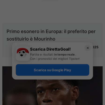
Primo esonero in Europa: il preferito per
sostituirlo è Mourinho
25 Agosto 2025
✕
Scarica DirettaGoal!
Partite e risultati
in tempo reale
.
Con i pronostici dei migliori Tipster!
Scarica su Google Play