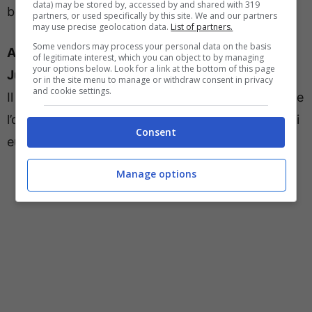
data) may be stored by, accessed by and shared with 319
bianconeri visto che è in uscita
Nico Gonzalez
.
partners, or used specifically by this site. We and our partners
may use precise geolocation data.
List of partners.
Some vendors may process your personal data on the basis
Accordo raggiunto ormai tra Zhegrova e la
of legitimate interest, which you can object to by managing
your options below. Look for a link at the bottom of this page
Juventus
e adesso manca solo quello con il
Lille
.
or in the site menu to manage or withdraw consent in privacy
and cookie settings.
Il contratto del giocatore è
in scadenza nel 2026 e
l’operazione si può concludere per 18-20 milioni di
Consent
euro, decisive le prossime ore.
Manage options