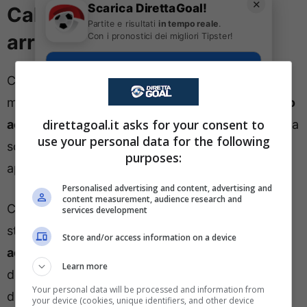
✕
Scarica DirettaGoal!
Calciomercato Juventus: in
Partite e risultati
in tempo reale
.
Con i pronostici dei migliori Tipster!
arrivo un altro colpo
Scarica su Google Play
Ci sono delle conferme che riguardano proprio la
mossa della
Juventus che sta chiudendo un altro
direttagoal.it asks for your consent to
acquisto
. Ci sono delle notizie nuove in merito alla
use your personal data for the following
scelta della società bianconera che può far
purposes:
approdare un nuovo giocatore in rosa.
Personalised advertising and content, advertising and
content measurement, audience research and
Ci sono delle importanti notizie che riguardano la
services development
sterzata decisiva della
Juventus che vuole
Store and/or access information on a device
acquistare
Edon Zhegrova
. L’esterno kosovaro
Learn more
del Lille, classe 1999, è in questo momento è
Your personal data will be processed and information from
diventato l’obiettivo principale per la fascia dei
your device (cookies, unique identifiers, and other device