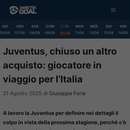
Vai
MENU
al
contenuto
LUN
GIO
VEN
SAB
DOM
MAR
MER
GIO
VEN
06/08
07/08
08/08
09/08
11/08
12/08
13/08
14/08
10/08
Juventus, chiuso un altro
acquisto: giocatore in
viaggio per l’Italia
21 Agosto 2025
di
Giuseppe Foria
A lavoro la Juventus per definire nei dettagli il
colpo in vista della prossima stagione, perché c’è