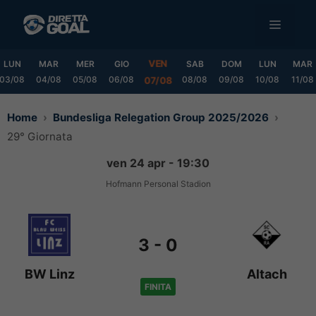
Vai
MENU
al
contenuto
VEN
LUN
MAR
MER
GIO
SAB
DOM
LUN
MAR
03/08
04/08
05/08
06/08
08/08
09/08
10/08
11/08
07/08
Home
Bundesliga Relegation Group 2025/2026
29° Giornata
ven 24 apr - 19:30
Hofmann Personal Stadion
3
-
0
BW Linz
Altach
FINITA