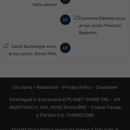
fatto centro!
Ousmane Diawara esce,
56'
al suo posto Precious
Benjamin.
David Bumberger esce,
46'
al suo posto Simon Pirkl.
Chi siamo
-
Redazione
-
Privacy Policy
-
Disclaimer
Direttagoal.it di proprietà di PLANET SHARE SRL - VIA
ANASTASIO II, 442, 00165 Roma (RM) - Codice Fiscale
e Partita I.V.A. 13461621008
Testata Giornalistica registrata presso il Tribunale di