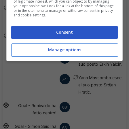
of legitimate interest, which you can object to by managing
your options below. Look for a link at the bottom of this page
Isak Dahlqvist esce, al
83'
or in the site menu to manage or withdraw consent in privacy
and cookie settings.
suo posto Dominik
Reiter.
Consent
Ronivaldo esce, al suo
82'
posto Mamadou Fofana.
Manage options
Moritz Oswald esce, al
74'
suo posto Erkin Yalcin.
Yann Massombo esce,
74'
al suo posto Srdjan
Hrstic.
Goal - Ronivaldo ha
68'
fatto centro!
Goal - Simon Seidl ha
66'