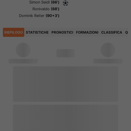
Simon Seidl
(66')
Ronivaldo
(68')
Dominik Reiter
(90+3')
RIEPILOGO
STATISTICHE
PRONOSTICI
FORMAZIONI
CLASSIFICA
QU