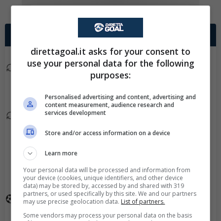
✕
Scarica DirettaGoal!
Partite e risultati
in tempo reale
.
2° TEMPO
Con i pronostici dei migliori Tipster!
direttagoal.it asks for your consent to
use your personal data for the following
Scarica su Google Play
Nico Maier esce, al suo
90+5'
purposes:
posto Christopher
Cvetko.
Personalised advertising and content, advertising and
content measurement, audience research and
services development
Shon Weissman esce, al
90+4'
suo posto Paul Mensah.
Store and/or access information on a device
Lukas Jaeger esce, al
Learn more
90+4'
suo posto Lukas
Your personal data will be processed and information from
Gugganig.
your device (cookies, unique identifiers, and other device
data) may be stored by, accessed by and shared with 319
partners, or used specifically by this site. We and our partners
Goal - Dominik Reiter ha
may use precise geolocation data.
List of partners.
90+3'
fatto centro!
Some vendors may process your personal data on the basis