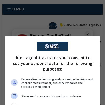
2° TEMPO
Viene mostrato il giallo a
90+2'
Florian Prohart.
✕
Scarica DirettaGoal!
Partite e risultati
in tempo reale
.
Viene mostrato il giallo a
86'
Con i pronostici dei migliori Tipster!
Jong-Min Seo.
Scarica su Google Play
direttagoal.it asks for your consent to
Bernhard Zimmermann
76'
use your personal data for the following
esce, al suo posto David
purposes:
Ungar.
Personalised advertising and content, advertising and
Benjamin Rosenberger
76'
content measurement, audience research and
services development
esce, al suo posto
Niklas Szerencsi.
Store and/or access information on a device
Santino Pistrol si prende