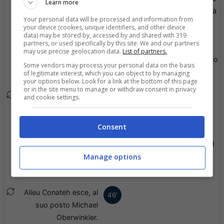
74'
Learn more
il secondo giallo e dovrà
Your personal data will be processed and information from
lasciare il terreno di
your device (cookies, unique identifiers, and other device
data) may be stored by, accessed by and shared with 319
gioco.
partners, or used specifically by this site. We and our partners
may use precise geolocation data.
List of partners.
Felix Nagele esce, al suo
72'
Some vendors may process your personal data on the basis
posto Jong-Min Seo.
of legitimate interest, which you can object to by managing
your options below. Look for a link at the bottom of this page
or in the site menu to manage or withdraw consent in privacy
Joshua Steiger esce, al
and cookie settings.
71'
suo posto Martin
Grubhofer.
Consent
Luca Edelhofer esce, al
63'
suo posto Christoph
Manage options
Monschein.
Alieu Conateh esce, al
46'
suo posto Michael
Oberwinkler.