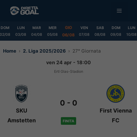
Vai
MENU
al
contenuto
GIO
DOM
LUN
MAR
MER
VEN
SAB
DOM
LUN
02/08
03/08
04/08
05/08
07/08
08/08
09/08
10/08
06/08
Home
2. Liga 2025/2026
27° Giornata
ven 24 apr - 18:00
Ertl Glas-Stadion
0
-
0
SKU
First Vienna
Amstetten
FC
FINITA