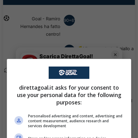
Goal - Ramiro
90+6'
Hernandes ha fatto
centro!
Viene mostrato il giallo a
90+5'
✕
Scarica DirettaGoal!
Mateo Del Blanco.
Partite e risultati
in tempo reale
.
Con i pronostici dei migliori Tipster!
Emiliano Ariel Rigoni
90+1'
esce, al suo posto
Scarica su Google Play
Alvaro Ocampo.
direttagoal.it asks for your consent to
use your personal data for the following
Lautaro Vargas esce, al
purposes:
90'
suo posto Augusto
Personalised advertising and content, advertising and
Solari.
content measurement, audience research and
services development
Mauro Pitton esce, al
86'