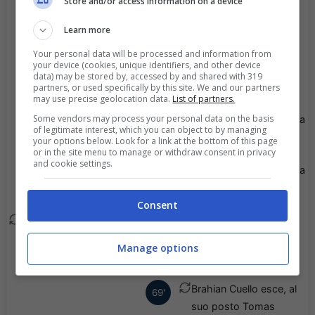
suo posto Franco
Store and/or access information on a device
Fragapane.
Learn more
Marcelo Estigarribia
Your personal data will be processed and information from
86'
your device (cookies, unique identifiers, and other device
esce, al suo posto
data) may be stored by, accessed by and shared with 319
Diego Diaz.
partners, or used specifically by this site. We and our partners
may use precise geolocation data.
List of partners.
Some vendors may process your personal data on the basis
Viene mostrato il giallo a
86'
of legitimate interest, which you can object to by managing
Franco Fragapane.
your options below. Look for a link at the bottom of this page
or in the site menu to manage or withdraw consent in privacy
and cookie settings.
Viene mostrato il giallo a
77'
Lucas Menossi.
Consent
Lucas Zelarayan esce, al
76'
suo posto Franco
Manage options
Vazquez.
Brahian Cuello esce, al
69'
suo posto Tomas