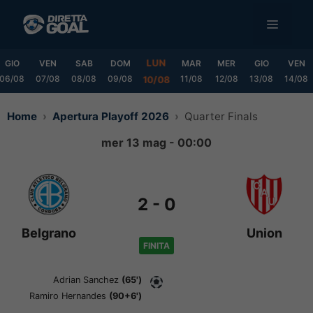
Vai
MENU
al
contenuto
LUN
GIO
VEN
SAB
DOM
MAR
MER
GIO
VEN
06/08
07/08
08/08
09/08
11/08
12/08
13/08
14/08
10/08
Home
Apertura Playoff 2026
Quarter Finals
mer 13 mag - 00:00
2
-
0
Belgrano
Union
FINITA
Adrian Sanchez
(65')
Ramiro Hernandes
(90+6')