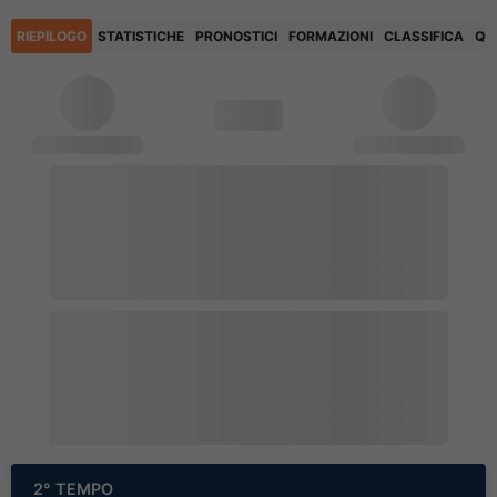
RIEPILOGO
STATISTICHE
PRONOSTICI
FORMAZIONI
CLASSIFICA
QU
2° TEMPO