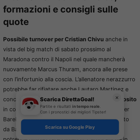
formazioni e consigli sulle
quote
Possibile turnover per Cristian Chivu
anche in
vista del big match di sabato prossimo al
Maradona contro il Napoli nel quale mancherà
nuovamente Marcus Thuram, ancora alle prese
con l’infortunio alla coscia. L’allenatore nerazzurro
potrebbe far rifiatare anche Lautaro Martinez e
✕
concedere
spazio dal primo minuto a Pio Esposito
Scarica DirettaGoal!
Partite e risultati
in tempo reale
.
in coppia con Bonny. Possibile riposo anche per
Con i pronostici dei migliori Tipster!
Barella e Mkhytarian, sostituiti dal primo minuto
Scarica su Google Play
da Barella e Zielinski mente Carlos Augusto
potrebbe rimpiazzare Dimarco. Cambi anche in