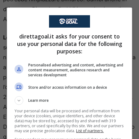
difesa con Bisseck e De Vrij in sostituzione di
Akanji e Acerbi.
direttagoal.it asks for your consent to
Le quote sul match tra Union St.Gilloise e Inter
use your personal data for the following
sono totalmente sbilanciate a favore dei
purposes:
nerazzurri. Su Snai, una vittoria dell’Inter è quotata
Personalised advertising and content, advertising and
a 1,77 contro il 4.50 per l’Union e il 3.70 per il
content measurement, audience research and
services development
pareggio. Quote inferiori al raddoppio anche per
l’over 2.5 e il Gol. Il nostro consiglio ? La combo
Store and/or access information on a device
2+over2.5 offerta da Snai a un interessante 2.70.
Learn more
A 3, la quota proposta per un gol di Bonny e di
Your personal data will be processed and information from
your device (cookies, unique identifiers, and other device
Esposito che sale a 4.25 per Frattesi e a 6 per
data) may be stored by, accessed by and shared with 319
partners, or used specifically by this site. We and our partners
Dumfries, due nerazzurri che in Champions hanno
may use precise geolocation data.
List of partners.
già segnato gol importanti.