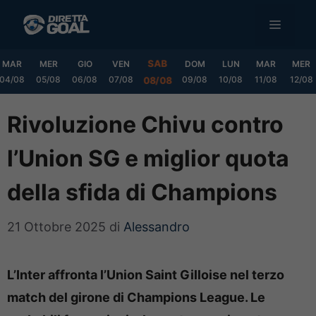
Vai
MENU
al
contenuto
SAB
MAR
MER
GIO
VEN
DOM
LUN
MAR
MER
04/08
05/08
06/08
07/08
09/08
10/08
11/08
12/08
08/08
Rivoluzione Chivu contro
l’Union SG e miglior quota
della sfida di Champions
21 Ottobre 2025
di
Alessandro
L’Inter affronta l’Union Saint Gilloise nel terzo
match del girone di Champions League. Le