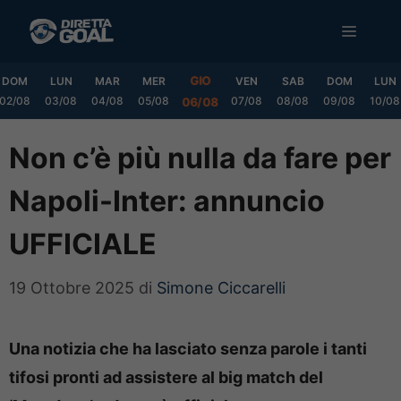
Vai
MENU
al
contenuto
GIO
DOM
LUN
MAR
MER
VEN
SAB
DOM
LUN
02/08
03/08
04/08
05/08
07/08
08/08
09/08
10/08
06/08
Non c’è più nulla da fare per
Napoli-Inter: annuncio
UFFICIALE
19 Ottobre 2025
di
Simone Ciccarelli
Una notizia che ha lasciato senza parole i tanti
tifosi pronti ad assistere al big match del