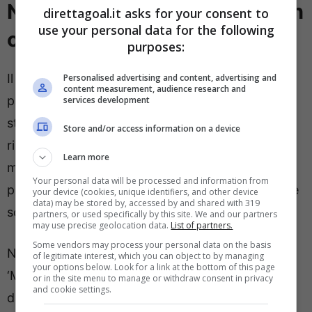
Napoli-Inter, è UFFICIALE: non
direttagoal.it asks for your consent to
use your personal data for the following
ci sono più dubbi
purposes:
Il cammino in Serie A è ancora lungo ed una
Personalised advertising and content, advertising and
content measurement, audience research and
partita, a conti fatti, non può decidere un’intera
services development
stagione. Non ancora almeno. Ma Napoli-Inter
Store and/or access information on a device
ripropone da vicino il duello che ha appassionato
Learn more
milioni di tifosi l’anno scorso e che, oggi, sono
Your personal data will be processed and information from
pronti ad assistere ad un big match che promette
your device (cookies, unique identifiers, and other device
data) may be stored by, accessed by and shared with 319
scintille.
partners, or used specifically by this site. We and our partners
may use precise geolocation data.
List of partners.
Some vendors may process your personal data on the basis
Napoli ed Inter saranno circondati da un
of legitimate interest, which you can object to by managing
your options below. Look for a link at the bottom of this page
‘Maradona’ bollente.
Su Ticketone
, a poche ore
or in the site menu to manage or withdraw consent in privacy
and cookie settings.
dalla vendita dei tagliandi per la sfida di sabato