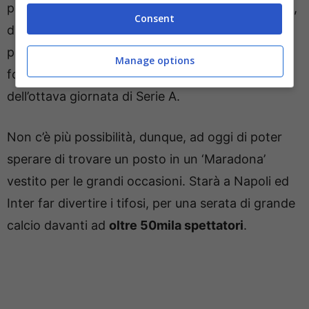
pomeriggio, è
arrivato il sold out
. Il tutto esaurito,
Consent
dunque, garantirà certamente un’atmosfera
particolare, capace di regalare emozioni ai
Manage options
fortunati possessori dei biglietti per la super sfida
dell’ottava giornata di Serie A.
Non c’è più possibilità, dunque, ad oggi di poter
sperare di trovare un posto in un ‘Maradona’
vestito per le grandi occasioni. Starà a Napoli ed
Inter far divertire i tifosi, per una serata di grande
calcio davanti ad
oltre 50mila spettatori
.