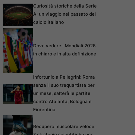
Curiosità storiche della Serie
A: un viaggio nel passato del
calcio italiano
Dove vedere i Mondiali 2026
in chiaro e in alta definizione
Infortunio a Pellegrini: Roma
senza il suo trequartista per
un mese, salterà le partite
contro Atalanta, Bologna e
Fiorentina
Recupero muscolare veloce:
7 strategie scientifiche per