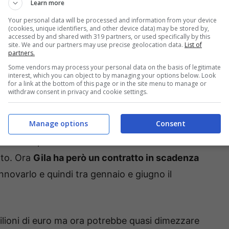
Learn more
estare in Italia, in pole position c’è una sua
Your personal data will be processed and information from your device
(cookies, unique identifiers, and other device data) may be stored by,
accessed by and shared with 319 partners, or used specifically by this
site. We and our partners may use precise geolocation data.
List of
partners.
l colpaccio
Some vendors may process your personal data on the basis of legitimate
interest, which you can object to by managing your options below. Look
for a link at the bottom of this page or in the site menu to manage or
oloro che lo ha portato alla Lazio ed ora fiuta
withdraw consent in privacy and cookie settings.
già a gennaio. Secondo il Corriere e in generale
Manage options
Consent
rinforzare la rosa e in particolare la difesa; da
 accordo per una nuova avventura ma le
tto. Ora
Gila ha però un contratto in scadenza
nnovarlo e quindi tra gennaio e giugno il
milioni di euro ma ora potrebbe quasi dimezzare