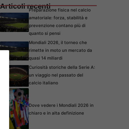
Articoli recenti
Preparazione fisica nel calcio
amatoriale: forza, stabilità e
prevenzione contano più di
quanto si pensi
Mondiali 2026, il torneo che
rimette in moto un mercato da
quasi 14 miliardi
Curiosità storiche della Serie A:
un viaggio nel passato del
calcio italiano
Dove vedere i Mondiali 2026 in
chiaro e in alta definizione