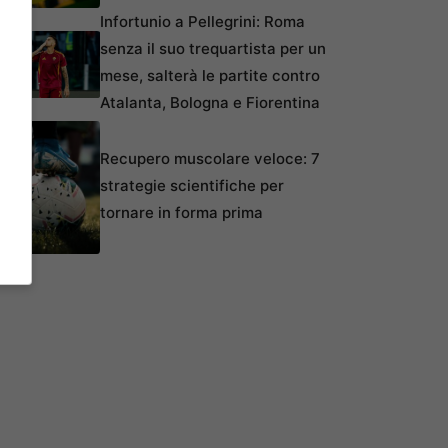
Infortunio a Pellegrini: Roma
senza il suo trequartista per un
mese, salterà le partite contro
Atalanta, Bologna e Fiorentina
Recupero muscolare veloce: 7
strategie scientifiche per
tornare in forma prima