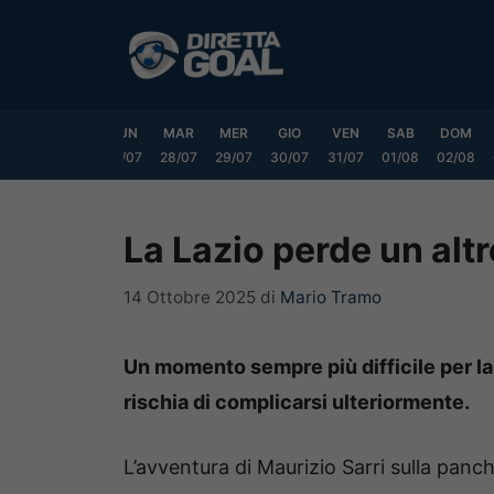
Vai
al
contenuto
SAB
DOM
LUN
MAR
MER
GIO
VEN
SAB
DOM
25/07
26/07
27/07
28/07
29/07
30/07
31/07
01/08
02/08
La Lazio perde un altr
14 Ottobre 2025
di
Mario Tramo
Un momento sempre più difficile per la L
rischia di complicarsi ulteriormente.
L’avventura di Maurizio Sarri sulla panch