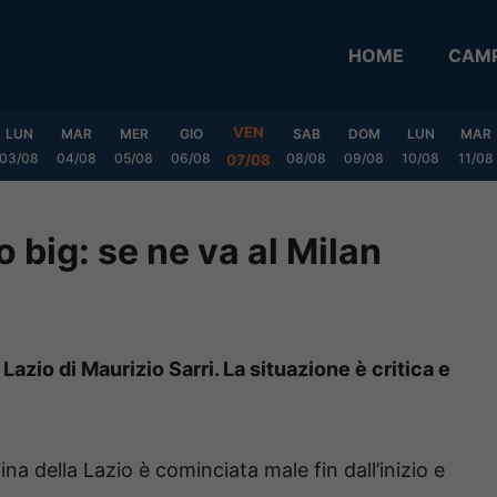
HOME
CAMP
VEN
LUN
MAR
MER
GIO
SAB
DOM
LUN
MAR
03/08
04/08
05/08
06/08
08/08
09/08
10/08
11/08
07/08
o big: se ne va al Milan
azio di Maurizio Sarri. La situazione è critica e
ina della Lazio è cominciata male fin dall’inizio e