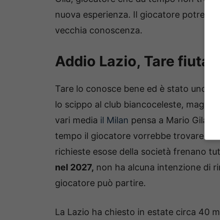
nuova esperienza. Il giocatore potrebbe r
vecchia conoscenza.
Addio Lazio, Tare fiuta i
Tare lo conosce bene ed è stato uno di c
lo scippo al club biancoceleste, magari 
vari media
il Milan
pensa a Mario Gila per 
tempo il giocatore vorrebbe trovare un
richieste esose della società frenano tu
nel 2027,
non ha alcuna intenzione di ri
giocatore può partire.
La Lazio ha chiesto in estate circa 40 