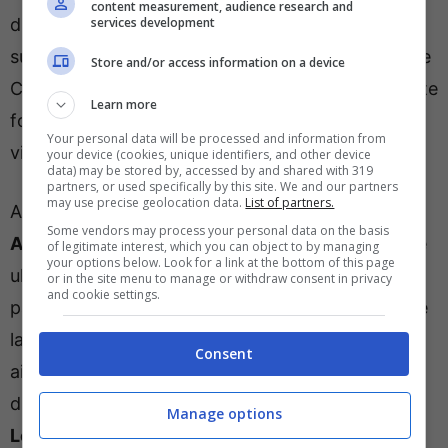
content measurement, audience research and
services development
di averlo a disposizione poi in vista degli impegni
successivi. La Fiorentina, infatti, tra campionato e
Store and/or access information on a device
Conference League è attesa da una serie di partite
Learn more
fondamentali che diranno molto sul cammino dei
Your personal data will be processed and information from
viola in stagione.
your device (cookies, unique identifiers, and other device
data) may be stored by, accessed by and shared with 319
partners, or used specifically by this site. We and our partners
may use precise geolocation data.
List of partners.
Al posto dell’esterno belga dovrebbe agire
Some vendors may process your personal data on the basis
Athekame
con il giovane svizzero che, durante le
of legitimate interest, which you can object to by managing
your options below. Look for a link at the bottom of this page
ultime uscite del Milan, ha trovato spazio in
or in the site menu to manage or withdraw consent in privacy
and cookie settings.
particolare nei finali di partita. L’esterno potrebbe
lavorare sulla fascia destra dall’inizio, venendo
Consent
aiutato da Fofana per quello che riguarda la fase
difensiva. Se Pulisic non dovesse farcela, sarà
Manage options
Leao
, con ogni probabilità, a partire dall’inizio