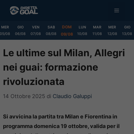
Vai
MENU
al
contenuto
DOM
MER
GIO
VEN
SAB
LUN
MAR
MER
GIO
05/08
06/08
07/08
08/08
10/08
11/08
12/08
13/08
09/08
Le ultime sul Milan, Allegri
nei guai: formazione
rivoluzionata
14 Ottobre 2025
di
Claudio Galuppi
Si avvicina la partita tra Milan e Fiorentina in
programma domenica 19 ottobre, valida per il