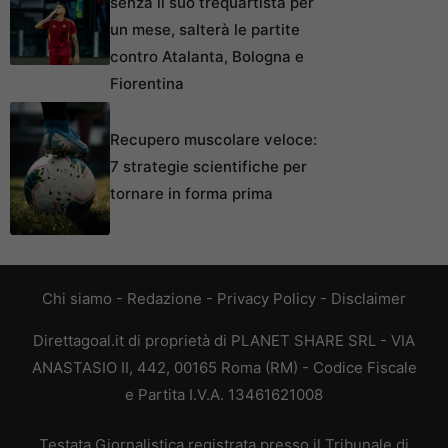
senza il suo trequartista per
un mese, salterà le partite
contro Atalanta, Bologna e
Fiorentina
Recupero muscolare veloce:
7 strategie scientifiche per
tornare in forma prima
Chi siamo
-
Redazione
-
Privacy Policy
-
Disclaimer
Direttagoal.it di proprietà di PLANET SHARE SRL - VIA
ANASTASIO II, 442, 00165 Roma (RM) - Codice Fiscale
e Partita I.V.A. 13461621008
Testata Giornalistica registrata presso il Tribunale di