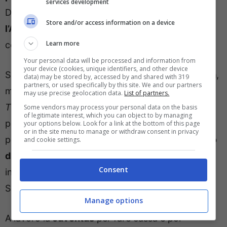
services development
Dopo due anni in Arabia Saudita, dove gioca con
Store and/or access information on a device
l’Al Ahli
, club con cui ha ancora un altro anno di
Learn more
contratto, ora può tornare a giocare in Italia.
Your personal data will be processed and information from
your device (cookies, unique identifiers, and other device
Si è parlato tanto di un suo ritorno alla
Fiorentina
,
data) may be stored by, accessed by and shared with 319
partners, or used specifically by this site. We and our partners
ma stando a quanto appreso da
may use precise geolocation data.
List of partners.
Tuttomercatoweb.com
, quella dell’ivoriano è una
Some vendors may process your personal data on the basis
of legitimate interest, which you can object to by managing
pista da monitorare con attenzione più che altro
your options below. Look for a link at the bottom of this page
or in the site menu to manage or withdraw consent in privacy
per la
Juventus che pensa di chiudere l’acquisto
and cookie settings.
di Kessie
. L’ostacolo al momento resta l’alto
Consent
ingaggio che percepisce il giocatore in Arabia
Saudita e a cui dovrà rinunciare.
Manage options
A lavoro la
Juventus
per fare cassa e poi