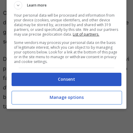
Learn more
Con l’addio dal centrocampista turco ci sono
Your personal data will be processed and information from
your device (cookies, unique identifiers, and other device
diversi profili che piacciono, tra questi ci sono due
data) may be stored by, accessed by and shared with 319
partners, or used specifically by this site. We and our partners
giocatori su tutti che piacciono tanto al club e
may use precise geolocation data.
List of partners.
sono
Ederson
e
Richard Rios
.
Some vendors may process your personal data on the basis
of legitimate interest, which you can object to by managing
your options below. Look for a link at the bottom of this page
or in the site menu to manage or withdraw consent in privacy
Dopo l’addio di
Calhanoglu
verranno fatti tentativi
and cookie settings.
per
Ederson
e
Richard Rios
, ma le piste non sono
facili e per questo come riportato dal
Corriere
Consent
dello Sport
tra i
candidati per la mediana, non
bisogna escludere
Frendrup
del
Genoa
che piace
Manage options
tanto.