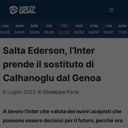
Vai
MENU
al
contenuto
VEN
LUN
MAR
MER
GIO
SAB
DOM
LUN
MAR
03/08
04/08
05/08
06/08
08/08
09/08
10/08
11/08
07/08
Salta Ederson, l’Inter
prende il sostituto di
Calhanoglu dal Genoa
6 Luglio 2025
di
Giuseppe Foria
A lavoro l’Inter che valuta dei nuovi acquisti che
possono essere decisivi per il futuro, perché ora