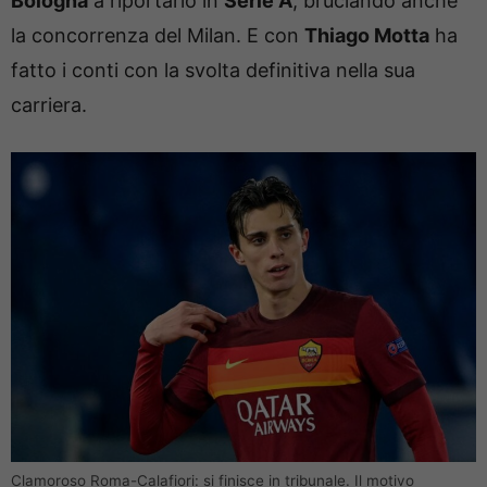
Bologna
a riportarlo in
Serie A
, bruciando anche
la concorrenza del Milan. E con
Thiago Motta
ha
fatto i conti con la svolta definitiva nella sua
carriera.
Clamoroso Roma-Calafiori: si finisce in tribunale. Il motivo