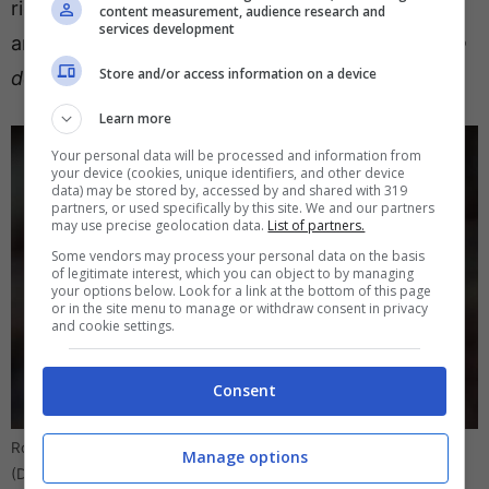
riconoscendo agli elvetici
23,5 milioni
. Ed
content measurement, audience research and
services development
andiamo a vedere i risvolti a riguardo del
Corriere
Store and/or access information on a device
dello Sport
.
Learn more
Your personal data will be processed and information from
your device (cookies, unique identifiers, and other device
data) may be stored by, accessed by and shared with 319
partners, or used specifically by this site. We and our partners
may use precise geolocation data.
List of partners.
Some vendors may process your personal data on the basis
of legitimate interest, which you can object to by managing
your options below. Look for a link at the bottom of this page
or in the site menu to manage or withdraw consent in privacy
and cookie settings.
Consent
Roma e Calafiori in Tribunale: ecco che cosa è successo
Manage options
(Direttagoal.it) – foto da Ansa