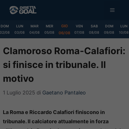
Vai
MENU
al
contenuto
GIO
DOM
LUN
MAR
MER
VEN
SAB
DOM
LUN
02/08
03/08
04/08
05/08
07/08
08/08
09/08
10/08
06/08
Clamoroso Roma-Calafiori:
si finisce in tribunale. Il
motivo
1 Luglio 2025
di
Gaetano Pantaleo
La Roma e Riccardo Calafiori finiscono in
tribunale. Il calciatore attualmente in forza