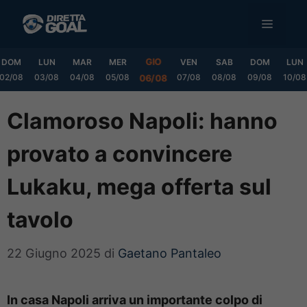
Vai
MENU
al
contenuto
GIO
DOM
LUN
MAR
MER
VEN
SAB
DOM
LUN
02/08
03/08
04/08
05/08
07/08
08/08
09/08
10/08
06/08
Clamoroso Napoli: hanno
provato a convincere
Lukaku, mega offerta sul
tavolo
22 Giugno 2025
di
Gaetano Pantaleo
In casa Napoli arriva un importante colpo di