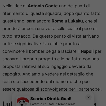
Nelle idee di
Antonio Conte
uno dei punti di
riferimento di questa squadra, dopo quanto fatto
quest’anno, sarà ancora
Romelu Lukaku
, che si
prenderà ancora una volta sulle spalle il peso di
tutto l’attacco. Da questo punto di vista arrivano
notizie significative. Un club è pronto a
convincere il bomber belga a lasciare il
Napoli
per
sposare il proprio progetto e lo ha fatto con una
proposta relativa al suo ingaggio davvero da
capogiro. Andiamo a vedere nel dettaglio che
cosa sta succedendo dal momento che può
essere qualcosa di sconvolgente per i partenopei.
✕
Scarica DirettaGoal!
Lukaku via dal Napoli, arriva
Partite e risultati
in tempo reale
.