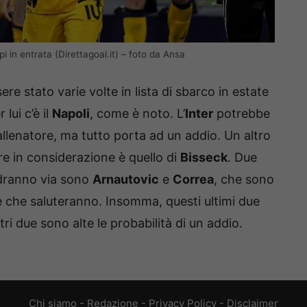
lpi in entrata (Direttagoal.it) – foto da Ansa
re stato varie volte in lista di sbarco in estate
lui c’è il
Napoli
, come è noto. L’
Inter
potrebbe
allenatore, ma tutto porta ad un addio. Un altro
re in considerazione è quello di
Bisseck
. Due
ndranno via sono
Arnautovic
e
Correa
, che sono
 e che saluteranno. Insomma, questi ultimi due
tri due sono alte le probabilità di un addio.
Chi siamo
-
Redazione
-
Privacy Policy
-
Disclaimer