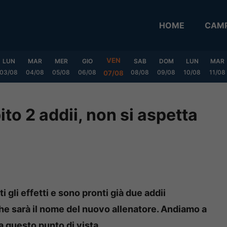
HOME
CAMP
VEN
LUN
MAR
MER
GIO
SAB
DOM
LUN
MAR
03/08
04/08
05/08
06/08
08/08
09/08
10/08
11/08
07/08
ito 2 addii, non si aspetta
ti gli effetti e sono pronti già due addii
he sarà il nome del nuovo allenatore. Andiamo a
a questo punto di vista.