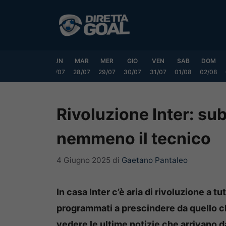
Vai
al
contenuto
SAB
DOM
LUN
MAR
MER
GIO
VEN
SAB
DOM
25/07
26/07
27/07
28/07
29/07
30/07
31/07
01/08
02/08
Rivoluzione Inter: sub
nemmeno il tecnico
4 Giugno 2025
di
Gaetano Pantaleo
In casa Inter c’è aria di rivoluzione a tut
programmati a prescindere da quello c
vedere le ultime notizie che arrivano d