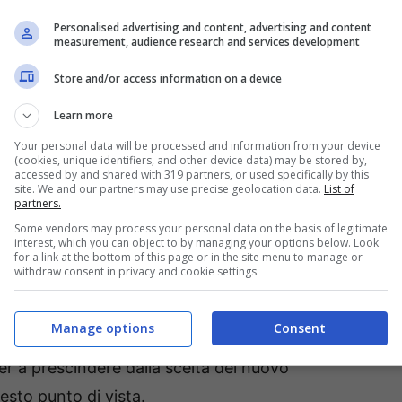
ne in termini economici e finanziari dell’
Inter
Personalised advertising and content, advertising and content
measurement, audience research and services development
smo, serviranno dei sacrifici ed in tal senso due
Store and/or access information on a device
eciso e dovrebbero prescindere, come discorso,
 Andiamo a vedere le
ultime notizie
in tal senso.
Learn more
Your personal data will be processed and information from your device
ivo: due addii finanziano i
(cookies, unique identifiers, and other device data) may be stored by,
accessed by and shared with 319 partners, or used specifically by this
site. We and our partners may use precise geolocation data.
List of
partners.
Some vendors may process your personal data on the basis of legitimate
interest, which you can object to by managing your options below. Look
o
è quella di restare altamente competitivi e
for a link at the bottom of this page or in the site menu to manage or
withdraw consent in privacy and cookie settings.
re fatto in questi anni, un ingresso. Con la
un po’ più di margine di investimento. Come
Manage options
Consent
ggi in edicola, ci sono due profili che andranno
ter a prescindere dalla scelta del nuovo
esto punto di vista.