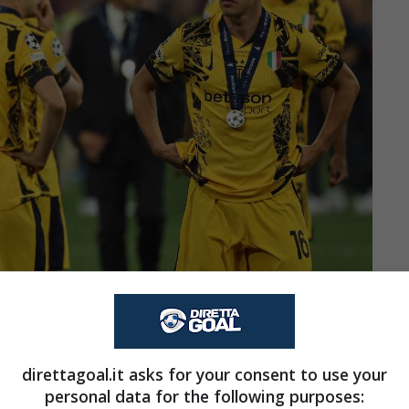
meno il tecnico (Direttagoal.it) – foto da Ansa
direttagoal.it asks for your consent to use your
cambierà anche per rendere questa
squadra
più
personal data for the following purposes:
e, tira aria di rivoluzione. Come non accadeva da