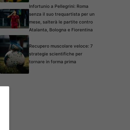
Infortunio a Pellegrini: Roma
senza il suo trequartista per un
mese, salterà le partite contro
Atalanta, Bologna e Fiorentina
Recupero muscolare veloce: 7
strategie scientifiche per
tornare in forma prima