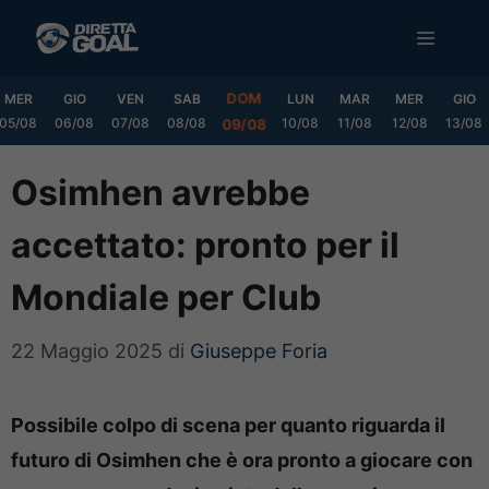
Vai
MENU
al
contenuto
DOM
MER
GIO
VEN
SAB
LUN
MAR
MER
GIO
05/08
06/08
07/08
08/08
10/08
11/08
12/08
13/08
09/08
Osimhen avrebbe
accettato: pronto per il
Mondiale per Club
22 Maggio 2025
di
Giuseppe Foria
Possibile colpo di scena per quanto riguarda il
futuro di Osimhen che è ora pronto a giocare con