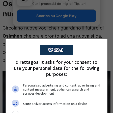
Osimhen ha trovato una
Con i pronostici dei migliori Tipster!
nuova squadra
Scarica su Google Play
Circolano nuove voci che riguardano il futuro di
Osimhen
che ora è pronto ad una nuova sfida,
perché il calciatore ha voglia di fare la differenza
con una nuova avventura. Perché adesso c’è la
possibilità di andare a firmare con un nuovo club.
direttagoal.it asks for your consent to
use your personal data for the following
purposes:
Personalised advertising and content, advertising and
content measurement, audience research and
services development
Store and/or access information on a device