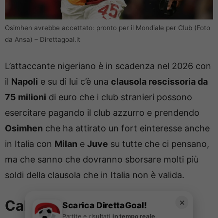
Osimhen avrebbe accettato: pronto per il Mondiale per Club (Foto
da Ansa) – Direttagoal.it
L’attaccante nigeriano è in scadenza nel 2026 con
il
Napoli
e su di lui c’è una
clausola rescissoria da
75 milioni
di euro che i club stranieri possono
esercitare pagando il club azzurro e prendendo
Osimhen
che ha attirato un fort einteresse anche
in Italia con
Milan
e
Juve
su tutte che ci pensano,
ma che sanno che dovranno sborsare molti più
soldi della clausola che in Italia non è valida.
Calciomercato Napoli:
✕
Scarica DirettaGoal!
Partite e risultati
in tempo reale
.