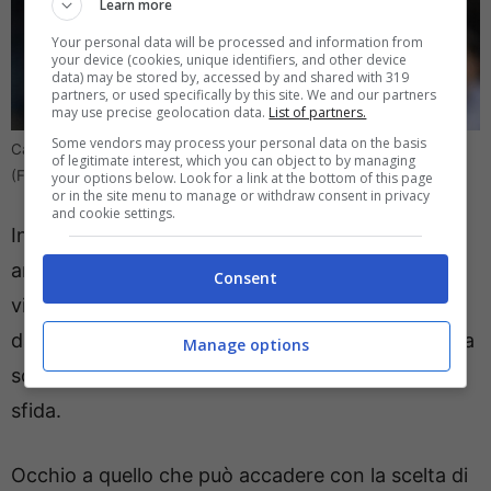
Learn more
Your personal data will be processed and information from
your device (cookies, unique identifiers, and other device
data) may be stored by, accessed by and shared with 319
partners, or used specifically by this site. We and our partners
may use precise geolocation data.
List of partners.
Some vendors may process your personal data on the basis
Calciomercato Napoli: Osimhen ha trovato una nuova squadra
of legitimate interest, which you can object to by managing
(Foto da Ansa) – Direttagoal.it
your options below. Look for a link at the bottom of this page
or in the site menu to manage or withdraw consent in privacy
and cookie settings.
In questo momento ci sono delle novità che
arrivano e riguardano quello che può accadere
Consent
visto che ci sono delle nuove notizie che arrivano
dalla Francia e in merito a quella che può essere la
Manage options
scelta di
Victor Osimhen
pronto ad una nuova
sfida.
Occhio a quello che può accadere con la scelta di