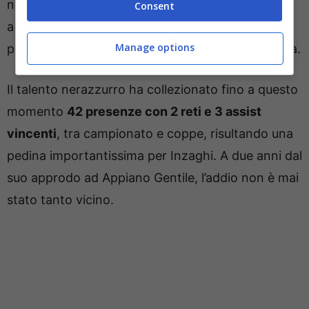
nei prossimi tempi, con l’Inter tutt’altro che restia
Consent
a trattenerlo nel caso in cui dovesse arrivare una
Manage options
proposta congrua al valore del centrale di Colonia.
Il talento nerazzurro ha collezionato fino a questo
momento
42 presenze con 2 reti e 3 assist
vincenti
, tra campionato e coppe, risultando una
pedina importantissima per Inzaghi. A due anni dal
suo approdo ad Appiano Gentile, l’addio non è mai
stato tanto vicino.