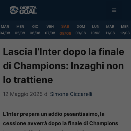
Vai
MENU
al
contenuto
SAB
MAR
MER
GIO
VEN
DOM
LUN
MAR
MER
04/08
05/08
06/08
07/08
09/08
10/08
11/08
12/08
08/08
Lascia l’Inter dopo la finale
di Champions: Inzaghi non
lo trattiene
12 Maggio 2025
di
Simone Ciccarelli
L’Inter prepara un addio pesantissimo, la
cessione avverrà dopo la finale di Champions