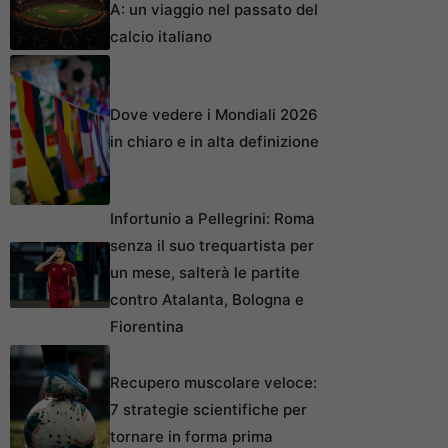
A: un viaggio nel passato del
calcio italiano
Dove vedere i Mondiali 2026
in chiaro e in alta definizione
Infortunio a Pellegrini: Roma
senza il suo trequartista per
un mese, salterà le partite
contro Atalanta, Bologna e
Fiorentina
Recupero muscolare veloce:
7 strategie scientifiche per
tornare in forma prima