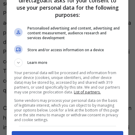
direttagoal.it asks for your consent to
suo arrivo nella Milano nerazzurra, due anni fa.
use your personal data for the following
Poco più di 7 milioni per il centrale tedesco che,
purposes:
adesso, ha impressionato diverse società pronte a
Personalised advertising and content, advertising and
puntare su di lui. Una in particolare, in piena fase
content measurement, audience research and
services development
di ricostruzione dopo la disastrosa stagione in
Store and/or access information on a device
Premier League, è il
Manchester United
. Al di là di
come finirà la finale di Europa League contro il
Learn more
Tottenham, dall’Old Trafford sono sempre più
Your personal data will be processed and information from
your device (cookies, unique identifiers, and other device
convinti di fare un investimento per la difesa e
data) may be stored by, accessed by and shared with 319
partners, or used specifically by this site. We and our partners
quello potrebbe essere proprio Bisseck.
may use precise geolocation data.
List of partners.
Some vendors may process your personal data on the basis
of legitimate interest, which you can object to by managing
Classe 2000 ed in scadenza nel 2029, Bisseck non
your options below. Look for a link at the bottom of this page
or in the site menu to manage or withdraw consent in privacy
ha mai nascosto la sua predilezione per il calcio
and cookie settings.
inglese. Un desiderio che potrebbe concretizzarsi