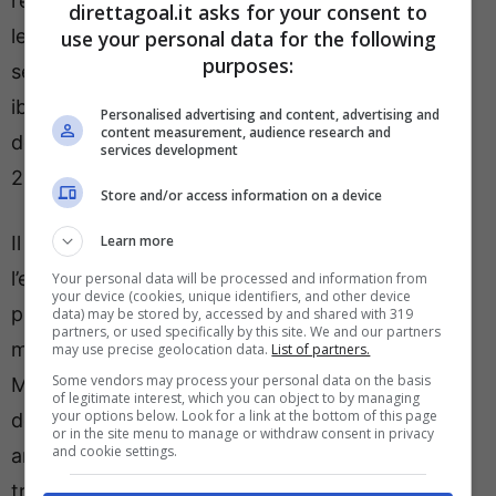
recentemente tornato
in orbita Real Madrid
, con
direttagoal.it asks for your consent to
le ‘Merengues’ che sembrerebbero pensare –
use your personal data for the following
purposes:
secondo le ultime che arrivano dal quotidiano
iberico ‘
AS
‘ – ad un suo possibile ritorno alla base
Personalised advertising and content, advertising and
content measurement, audience research and
dopo l’addio avvenuto nel luglio 2019 per appena
services development
20 milioni di euro.
Store and/or access information on a device
Il Milan sta
Learn more
trattando il rinnovo di contratto
con
l’entourage del laterale transalpino ma le cifre
Your personal data will be processed and information from
your device (cookies, unique identifiers, and other device
proposte – circa
4,5 milioni all’anno
– sono le
data) may be stored by, accessed by and shared with 319
partners, or used specifically by this site. We and our partners
medesime già percepite da Theo Hernandez a
may use precise geolocation data.
List of partners.
Some vendors may process your personal data on the basis
Milano. Niente aumento, dopo una stagione più
of legitimate interest, which you can object to by managing
your options below. Look for a link at the bottom of this page
deludente del previsto. Un discorso bene o male
or in the site menu to manage or withdraw consent in privacy
and cookie settings.
analogo riguarda invece l’ex portiere del Lille che
tra poco più di un anno potrebbe anche