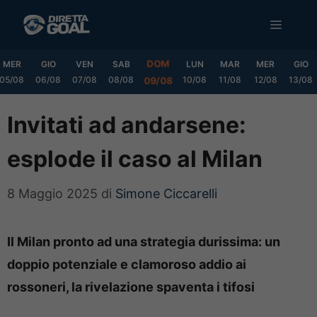
Vai
MENU
al
contenuto
DOM
MER
GIO
VEN
SAB
LUN
MAR
MER
GIO
05/08
06/08
07/08
08/08
10/08
11/08
12/08
13/08
09/08
Invitati ad andarsene:
esplode il caso al Milan
8 Maggio 2025
di
Simone Ciccarelli
Il Milan pronto ad una strategia durissima: un
doppio potenziale e clamoroso addio ai
rossoneri, la rivelazione spaventa i tifosi