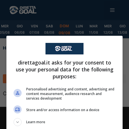
Vai
MENU
al
contenuto
DOM
MER
GIO
VEN
SAB
LUN
MAR
MER
GIO
05/08
06/08
07/08
08/08
10/08
11/08
12/08
13/08
09/08
Home
direttagoal.it asks for your consent to
use your personal data for the following
purposes:
Classifica
Calendario
✕
Scarica DirettaGoal!
Personalised advertising and content, advertising and
Classifica non disponibile
content measurement, audience research and
Partite e risultati
in tempo reale
.
services development
Con i pronostici dei migliori Tipster!
Store and/or access information on a device
Scarica su Google Play
Chi siamo
-
Redazione
-
Privacy Policy
-
Disclaimer
Learn more
Direttagoal.it di proprietà di PLANET SHARE SRL - VIA