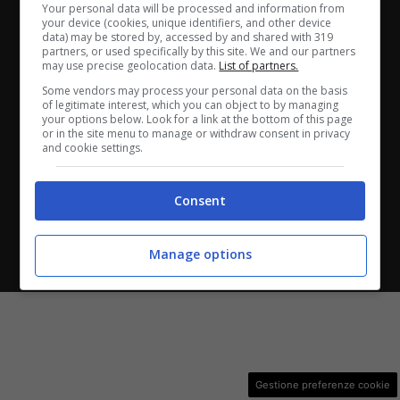
Your personal data will be processed and information from
ANASTASIO II, 442, 00165 Roma (RM) - Codice Fiscale
your device (cookies, unique identifiers, and other device
data) may be stored by, accessed by and shared with 319
e Partita I.V.A. 13461621008
partners, or used specifically by this site. We and our partners
may use precise geolocation data.
List of partners.
Testata Giornalistica registrata presso il Tribunale di
Some vendors may process your personal data on the basis
of legitimate interest, which you can object to by managing
Roma con n°32/2023 del 15/02/2023
your options below. Look for a link at the bottom of this page
or in the site menu to manage or withdraw consent in privacy
and cookie settings.
Copyright ©2026 - Tutti i diritti riservati -
Contattaci
Consent
Le attività pubblicitarie su questo sito sono gestite da
Manage options
theCoreAdv
Gestione preferenze cookie