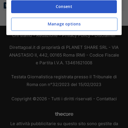
EIK-TOENSBERG
14
16:36
-20
4
14
Consent
Manage options
Chi siamo
-
Redazione
-
Privacy Policy
-
Disclaimer
Direttagoal.it di proprietà di PLANET SHARE SRL - VIA
ANASTASIO II, 442, 00165 Roma (RM) - Codice Fiscale
e Partita I.V.A. 13461621008
Testata Giornalistica registrata presso il Tribunale di
Roma con n°32/2023 del 15/02/2023
Copyright ©2026 - Tutti i diritti riservati -
Contattaci
Le attività pubblicitarie su questo sito sono gestite da