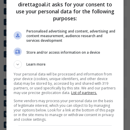
KVIK HALDEN
14
27:18
+9
27
2
direttagoal.it asks for your consent to
use your personal data for the following
BRATTVAAG
14
26:15
+11
26
3
✕
Scarica DirettaGoal!
purposes:
MJOENDALEN
14
27:19
+8
26
4
Partite e risultati
in tempo reale
.
Con i pronostici dei migliori Tipster!
Personalised advertising and content, advertising and
BJARG
14
25:20
+5
25
5
content measurement, audience research and
services development
Scarica su Google Play
NOTODDEN
14
21:11
+10
24
6
Store and/or access information on a device
TRAEFF
14
27:23
+4
22
7
Learn more
SOTRA
14
27:14
+13
21
8
SPORTSKLUBB
Your personal data will be processed and information from
your device (cookies, unique identifiers, and other device
PORS
14
16:18
-2
19
9
data) may be stored by, accessed by and shared with 319
partners, or used specifically by this site. We and our partners
ARENDAL FOTBALL
may use precise geolocation data.
14
List of partners.
18:23
-5
14
10
Some vendors may process your personal data on the basis
SANDVIKEN
14
21:32
-11
14
11
of legitimate interest, which you can object to by managing
your options below. Look for a link at the bottom of this page
LYSEKLOSTER
14
17:28
-11
14
12
or in the site menu to manage or withdraw consent in privacy
and cookie settings.
VIDAR
14
13:37
-24
6
13