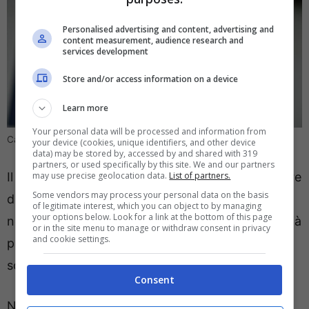
Personalised advertising and content, advertising and
content measurement, audience research and
services development
Store and/or access information on a device
Learn more
Your personal data will be processed and information from
Cambio in panchina in Serie A (Ansa Foto) – direttagoal.it
your device (cookies, unique identifiers, and other device
data) may be stored by, accessed by and shared with 319
partners, or used specifically by this site. We and our partners
may use precise geolocation data.
List of partners.
Il Pisa starebbe valutando il suo profilo per cercare
Some vendors may process your personal data on the basis
di rialzare la squadra dopo gli ultimi risultati
of legitimate interest, which you can object to by managing
your options below. Look for a link at the bottom of this page
negativi e la sua assunzione potrebbe giungere già
or in the site menu to manage or withdraw consent in privacy
and cookie settings.
prima della fine dell’anno in caso di nuova
sconfitta della squadra nerazzurra.
Consent
Nel mirino del Pisa ci sarebbero anche altri profili