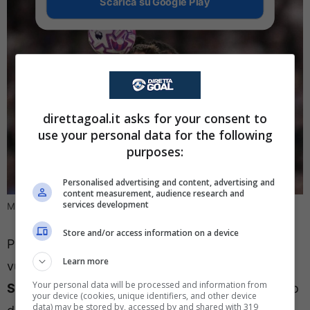
Scarica su Google Play
direttagoal.it asks for your consent to
use your personal data for the following
purposes:
Personalised advertising and content, advertising and
content measurement, audience research and
services development
Milan, rischia di saltare un affare (Ansa Foto) – direttagoal.it
Store and/or access information on a device
Prima di prendere una decisione definitiva il Milan
Learn more
vuole capire quali
siano le condizioni fisiche di
Your personal data will be processed and information from
Santiago Gimenez
con l’attaccante che ha deciso
your device (cookies, unique identifiers, and other device
data) may be stored by, accessed by and shared with 319