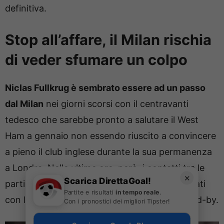
definitiva.
Stop all’affare, il Milan rischia
di veder sfumare un colpo
Niclas Fullkrug è sembrato essere ad un passo
dal Milan
nei giorni scorsi con il centravanti
tedesco che sarebbe pronto a salutare il West
Ham a gennaio non essendo riuscito a convincere
a pieno il club inglese durante la sua permanenza
a Londra. Nelle ultime ore, però, i contatti tra le
✕
Scarica DirettaGoal!
parti sembrano essersi leggermente raffreddati
Partite e risultati
in tempo reale
.
con la punta che sarebbe stata messa in stand-by.
Con i pronostici dei migliori Tipster!