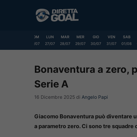
Vai
al
contenuto
VEN
SAB
DOM
LUN
MAR
MER
GIO
VEN
SAB
24/07
25/07
26/07
27/07
28/07
29/07
30/07
31/07
01/08
Bonaventura a zero, p
Serie A
16 Dicembre 2025
di
Angelo Papi
Giacomo Bonaventura può diventare un
a parametro zero. Ci sono tre squadre 