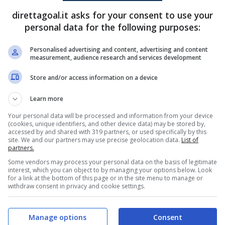
bab.
Dopo quell’esperienza, però, dalla scorsa
direttagoal.it asks for your consent to use your
personal data for the following purposes:
in Italia, è rimasto senza contratto.
Personalised advertising and content, advertising and content
o all’altezza delle aspettative, con uno score di
measurement, audience research and services development
te i 36 anni e le mille battaglie in campo,
Store and/or access information on a device
 di stare bene e di correre ancora parecchio.
Learn more
ie A
non è da escludere a prescindere.
Your personal data will be processed and information from your device
(cookies, unique identifiers, and other device data) may be stored by,
accessed by and shared with 319 partners, or used specifically by this
in Serie A: su di lui ci sono
site. We and our partners may use precise geolocation data.
List of
partners.
a
Some vendors may process your personal data on the basis of legitimate
interest, which you can object to by managing your options below. Look
for a link at the bottom of this page or in the site menu to manage or
con un preparatore) da diversi mesi, in attesa
withdraw consent in privacy and cookie settings.
 ancora intenzione di alzare bandiera bianca e di
sarebbe quella di rimettersi in gioco in
Serie A
e
Manage options
Consent