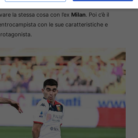
a chance. Il primo è
l’Udinese
, che dopo aver
are la stessa cosa con l’ex
Milan
. Poi c’è il
entrocampista con le sue caratteristiche e
protagonista.