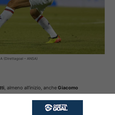
 A (Direttagoal – ANSA)
ti
, almeno all’inizio, anche
Giacomo
importante. Una seconda giovinezza per l’ex
era ha vissuto anche le maglie di
Atalanta
e
eduto poi alle sirene arabe della
Saudi Pro