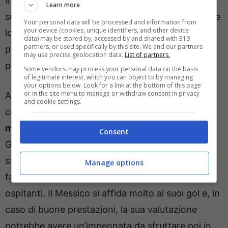
invernale. La punta potrebbe quindi proseguire la
Learn more
sua carriera in Inghilterra con diverse squadre che
Your personal data will be processed and information from
your device (cookies, unique identifiers, and other device
lo hanno messo nel mirino e sembrano essere
data) may be stored by, accessed by and shared with 319
partners, or used specifically by this site. We and our partners
pronte a fare un’offerta in vista della seconda
may use precise geolocation data.
List of partners.
parte di stagione.
Some vendors may process your personal data on the basis
of legitimate interest, which you can object to by managing
your options below. Look for a link at the bottom of this page
or in the site menu to manage or withdraw consent in privacy
A frenare il Milan, per quello che riguarda la
and cookie settings.
cessione a titolo definitivo, c’è
il discorso del
mondiale della prossima estate
. Santiago
Consent
Gimenez si appresta a viverlo come una delle
stelle assolute della competizione considerato il
Manage options
fatto che è la punta di diamante di uno dei Paesi
ospitanti. Il Messico si affida molto ai suoi gol e, in
caso di buone prestazioni, la sua valutazione
potrebbe avere un’impennata da sfruttare poi in