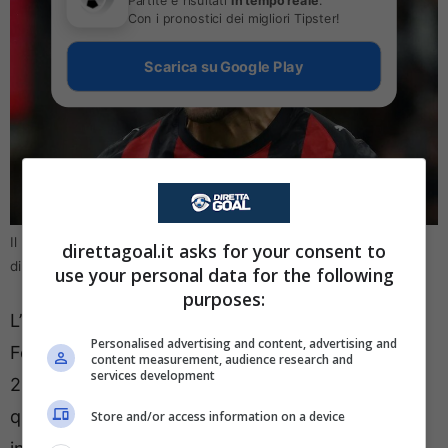
Con i pronostici dei migliori Tipster!
Scarica su Google Play
Il Milan potrebbe salutare un attaccante a gennaio (Ansa Foto) –
direttagoal.it asks for your consent to
direttagoal.it
use your personal data for the following
purposes:
L’unica rete messa a segno dalla punta ex
Personalised advertising and content, advertising and
Feyenoord è giunta in Coppa Italia con il classe
content measurement, audience research and
services development
2001 che non ha mantenuto le promesse di
quando è arrivato, alla fine del calciomercato
Store and/or access information on a device