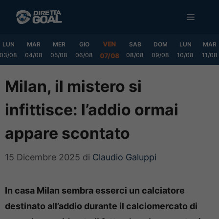
Vai
MENU
al
contenuto
VEN
LUN
MAR
MER
GIO
SAB
DOM
LUN
MAR
03/08
04/08
05/08
06/08
08/08
09/08
10/08
11/08
07/08
Milan, il mistero si
infittisce: l’addio ormai
appare scontato
15 Dicembre 2025
di
Claudio Galuppi
In casa Milan sembra esserci un calciatore
destinato all’addio durante il calciomercato di