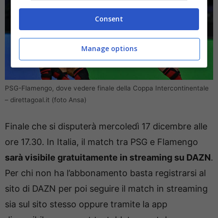
Consent
Manage options
PSG-Flamengo, dove vedere finale della Coppa Intercontinentale
– direttagoal.it (foto Ansa)
Finale che si disputerà mercoledì 17 dicembre alle
ore 17.30. In Italia, il match tra PSG e Flamengo
sarà visibile gratuitamente in streaming su DAZN
.
Per chi non ha l’abbonamento basta registrarsi al
sito di DAZN per poi seguire il match in streaming
sia sul sito stesso oppure tramite la app