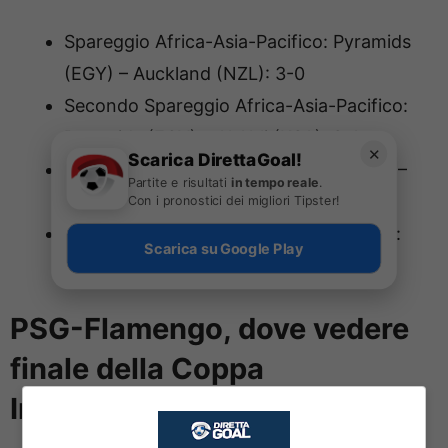
Spareggio Africa-Asia-Pacifico: Pyramids
(EGY) – Auckland (NZL): 3-0
Secondo Spareggio Africa-Asia-Pacifico:
Pyramids (EGY) – Al Ahli (KSA): 3-1
✕
Scarica DirettaGoal!
Derby delle Americhe: Flamengo (BRA) –
Partite e risultati
in tempo reale
.
Cruz Azul (MEX): 2-1
Con i pronostici dei migliori Tipster!
Challenge Cup / Spareggio per la Finale:
Scarica su Google Play
Flamengo (BRA) – Pyramids (EGY): 2-0
PSG-Flamengo, dove vedere
finale della Coppa
Intercontinentale