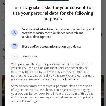
A contendersi la Coppa Intercontinentale 2025
direttagoal.it asks for your consent to
saranno dunque
il PSG c
ampione d’Europa e
il
use your personal data for the following
purposes:
Flamengo
, recente vincitore della Copa
Libertadores in finale con il Palmeiras. I rossoneri
Personalised advertising and content, advertising and
content measurement, audience research and
hanno vinto anche il campionato brasiliano poi tra
services development
il 10 e il 13 dicembre si sono imposti contro Cruz
Store and/or access information on a device
Azul e Pyramids nelle due sfide disputate allo
Learn more
stadio Ahmed bin Ali di Al Rayyan in Qatar, stessa
location della finale.
Your personal data will be processed and information from
your device (cookies, unique identifiers, and other device
data) may be stored by, accessed by and shared with 319
partners, or used specifically by this site. We and our partners
may use precise geolocation data.
List of partners.
Some vendors may process your personal data on the basis
of legitimate interest, which you can object to by managing
your options below. Look for a link at the bottom of this page
or in the site menu to manage or withdraw consent in privacy
and cookie settings.