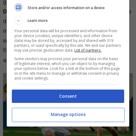
già coperti, va altresì detto che né
Openda
né
Store and/or access information on a device
David
lasciano tranquilli il tecnico di Certaldo, che
Learn more
dovrà fare i conti con l’assenza di
Vlahovic
fino a
marzo (almeno).
Raspadori
è stato pagato la
Your personal data will be processed and information from
your device (cookies, unique identifiers, and other device
scorsa estate
22 milioni di euro più 4 di bonus
e
data) may be stored by, accessed by and shared with 319
partners, or used specifically by this site. We and our partners
fino a questo momento
l’Atletico
non ha mai
may use precise geolocation data.
List of partners.
Some vendors may process your personal data on the basis
aperto ad un’opportunità di prestito.
of legitimate interest, which you can object to by managing
your options below. Look for a link at the bottom of this page
or in the site menu to manage or withdraw consent in privacy
and cookie settings.
Consent
Manage options