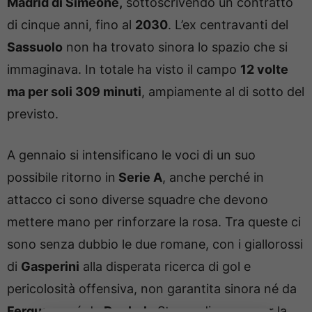
Madrid di Simeone,
sottoscrivendo un contratto
di cinque anni, fino al
2030
. L’ex centravanti del
Sassuolo
non ha trovato sinora lo spazio che si
immaginava. In totale ha visto il campo
12 volte
ma per soli 309 minuti
, ampiamente al di sotto del
previsto.
A gennaio si intensificano le voci di un suo
possibile ritorno in
Serie A
, anche perché in
attacco ci sono diverse squadre che devono
mettere mano per rinforzare la rosa. Tra queste ci
sono senza dubbio le due romane, con i giallorossi
di
Gasperini
alla disperata ricerca di gol e
pericolosità offensiva, non garantita sinora né da
Ferguson
né da
Dovbyk
. Stesso discorso per la