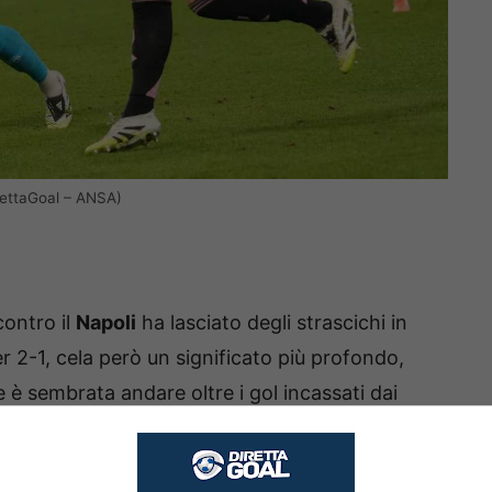
irettaGoal – ANSA)
ontro il
Napoli
ha lasciato degli strascichi in
r 2-1, cela però un significato più profondo,
e è sembrata andare oltre i gol incassati dai
 discutibili all’inizio, lasciando in panchina tutte
çao
davanti, una coppia senza logica. Conte è