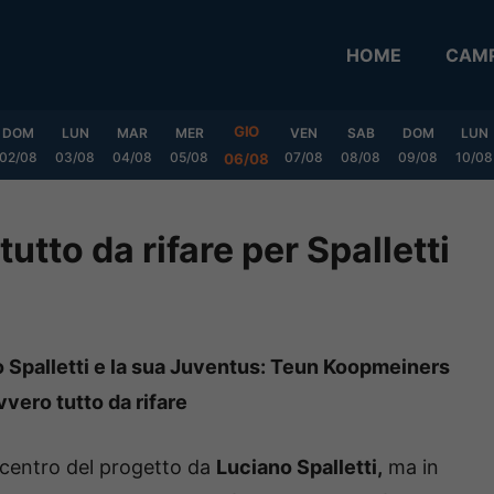
HOME
CAMP
GIO
DOM
LUN
MAR
MER
VEN
SAB
DOM
LUN
02/08
03/08
04/08
05/08
07/08
08/08
09/08
10/08
06/08
tto da rifare per Spalletti
no Spalletti e la sua Juventus: Teun Koopmeiners
vero tutto da rifare
l centro del progetto da
Luciano Spalletti,
ma in