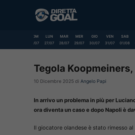
Vai
al
contenuto
VEN
SAB
DOM
LUN
MAR
MER
GIO
VEN
SAB
24/07
25/07
26/07
27/07
28/07
29/07
30/07
31/07
01/08
Tegola Koopmeiners, tu
10 Dicembre 2025
di
Angelo Papi
In arrivo un problema in più per Lucia
ora diventa un caso e dopo Napoli è dav
Il giocatore olandese è stato rimesso a