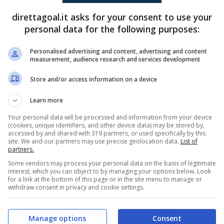
si è portato a casa tre punti pesantissimi per la
direttagoal.it asks for your consent to use your
personal data for the following purposes:
Spalletti
ha provato ad “inventarsi” qualcosa
Personalised advertising and content, advertising and content
measurement, audience research and services development
realtà per ora non sembra aver messo ancora a
esempio l’esperimento di
Koopmeiners
Store and/or access information on a device
ce sì di impostare in modo pulito con il sinistro,
Learn more
Your personal data will be processed and information from your device
(cookies, unique identifiers, and other device data) may be stored by,
accessed by and shared with 319 partners, or used specifically by this
o da rifare per Spalletti
site. We and our partners may use precise geolocation data.
List of
partners.
Some vendors may process your personal data on the basis of legitimate
ttaccanti del
Napoli
, in particolar modo da
interest, which you can object to by managing your options below. Look
for a link at the bottom of this page or in the site menu to manage or
 passo rispetto a lui. Il tentativo di
Spalletti
di
withdraw consent in privacy and cookie settings.
e dal fatto di dargli maggiore tempo per
Manage options
Consent
one può essere praticabile solo ed