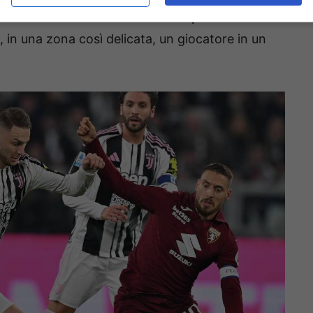
ata e di caratura inferiore. Il
Napoli
ha
 in una zona così delicata, un giocatore in un