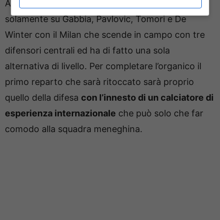
Al momento il tecnico livornese può fare i conti
solamente su Gabbia, Pavlovic, Tomori e De
Winter con il Milan che scende in campo con tre
difensori centrali ed ha di fatto una sola
alternativa di livello. Per completare l’organico il
primo reparto che sarà ritoccato sarà proprio
quello della difesa
con l’innesto di un calciatore di
esperienza internazionale
che può solo che far
comodo alla squadra meneghina.