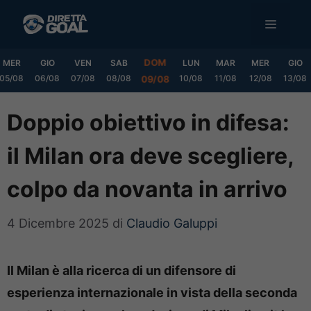
Vai
MENU
al
contenuto
DOM
MER
GIO
VEN
SAB
LUN
MAR
MER
GIO
05/08
06/08
07/08
08/08
10/08
11/08
12/08
13/08
09/08
Doppio obiettivo in difesa:
il Milan ora deve scegliere,
colpo da novanta in arrivo
4 Dicembre 2025
di
Claudio Galuppi
Il Milan è alla ricerca di un difensore di
esperienza internazionale in vista della seconda