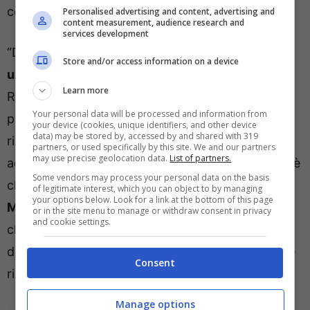
conquistato diversi punti”.
Personalised advertising and content, advertising and
content measurement, audience research and
services development
“Dal punto di vista dell’ingaggio
Sergio Ramos ha
Store and/or access information on a device
uno stipendio molto più alto
– ha proseguito La
Learn more
Ragione – e accontentare le sue richieste
Your personal data will be processed and information from
potrebbe essere più difficile per i rossoneri
your device (cookies, unique identifiers, and other device
data) may be stored by, accessed by and shared with 319
rispetto a Thiago Silva che potrebbe
partners, or used specifically by this site. We and our partners
may use precise geolocation data.
List of partners.
accontentarsi di meno”. Quello che appare certo è
Some vendors may process your personal data on the basis
che il Milan proverà a
portare a disposizione di
of legitimate interest, which you can object to by managing
your options below. Look for a link at the bottom of this page
Massimiliano Allegri un centrale di esperienza
or in the site menu to manage or withdraw consent in privacy
and cookie settings.
che possa aiutare la squadra nella seconda parte
di stagione quando si farà sul serio per quello che
Consent
riguarda la lotta al titolo.
Manage options