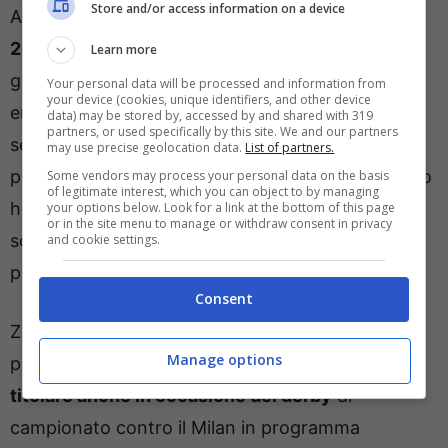
Store and/or access information on a device
Arrivato all’Inter
a costo zero durante l’estate del
2024
, ha un contratto con i nerazzurri fino al
Learn more
giugno del 2028 e, piano piano, sembra che stia
Your personal data will be processed and information from
your device (cookies, unique identifiers, and other device
entrando nelle grazie di Chivu, guadagnando
data) may be stored by, accessed by and shared with 319
partners, or used specifically by this site. We and our partners
sempre più terreno nelle gerarchie del tecnico. Il
may use precise geolocation data.
List of partners.
polacco è uno dei pallini di Luciano Spalletti che lo
Some vendors may process your personal data on the basis
of legitimate interest, which you can object to by managing
ha avuto a Napoli in occasione della vittoria dello
your options below. Look for a link at the bottom of this page
or in the site menu to manage or withdraw consent in privacy
scudetto del 2023, facendone un perno della
and cookie settings.
propria squadra.
Consent
Zielinski in questo momento sta cercando di
Manage options
prendersi l’Inter con alcune possibilità di
vederlo
titolare anche in occasione del derby
di
campionato contro il Milan in programma