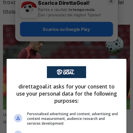
✕
trovando spazio, ma non sembra essere uno dei
Scarica DirettaGoal!
Partite e risultati
in tempo reale
.
titolari inamovibili dei vice campioni d’Italia.
Con i pronostici dei migliori Tipster!
Scarica su Google Play
direttagoal.it asks for your consent to
use your personal data for the following
purposes:
Personalised advertising and content, advertising and
Un big dell’Inter nel mirino della Juventus (Ansa Foto) –
content measurement, audience research and
direttagoal.it
services development