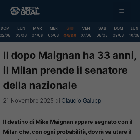
Vai
MENU
al
contenuto
GIO
DOM
LUN
MAR
MER
VEN
SAB
DOM
LUN
02/08
03/08
04/08
05/08
07/08
08/08
09/08
10/08
06/08
Il dopo Maignan ha 33 anni,
il Milan prende il senatore
della nazionale
21 Novembre 2025
di
Claudio Galuppi
Il destino di Mike Maignan appare segnato con il
Milan che, con ogni probabilità, dovrà salutare il