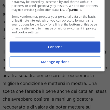
data) may be stored by, accessed by and shared with 319
futuro. Il portiere potrebbe
cercare una nuova
partners, or used specifically by this site. We and our partners
may use precise geolocation data.
List of partners.
squadra
con il Milan che potrebbe valutarne
Some vendors may process your personal data on the basis
of legitimate interest, which you can object to by managing
l’acquisto solamente nel caso in cui il tedesco
your options below. Look for a link at the bottom of this page
or in the site menu to manage or withdraw consent in privacy
dovesse dimostrare di aver recuperato a pieno la
and cookie settings.
condizione fisica.
Consent
Il
contratto di ter Stegen con il Barcellona
scadrà
nel giugno del 2028 con il portiere tedesco che
Manage options
potrebbe vivere la seconda parte di campionato in
un’altra squadra per cercare di recuperare la
migliore condizione e mettersi in mostra. Una
scelta che farebbe il bene anche dei catalani stessi
che avrebbero così tra le mani un giocatore
recuperato e di valore da poter mettere sul