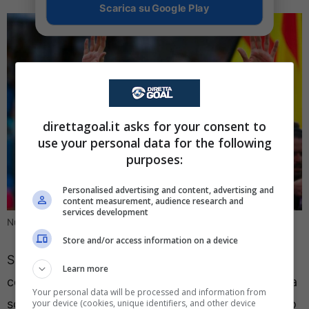
Scarica su Google Play
direttagoal.it asks for your consent to
use your personal data for the following
purposes:
Personalised advertising and content, advertising and
content measurement, audience research and
services development
Nuova idea per sostituire Maignan (Ansa Foto) – direttagoal.it
Store and/or access information on a device
Szczesny e Garcia sono avanti al tedesco che,
Learn more
complice il lungo infortunio che lo tiene fuori dalla
Your personal data will be processed and information from
scorsa stagione, sta valutando le ipotesi per il suo
your device (cookies, unique identifiers, and other device