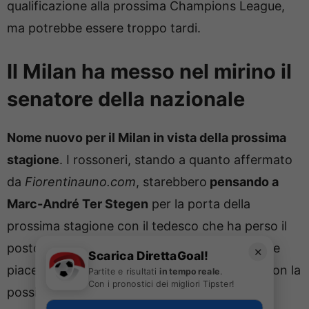
qualificazione alla prossima Champions League,
ma potrebbe essere troppo tardi.
Il Milan ha messo nel mirino il
senatore della nazionale
Nome nuovo per il Milan in vista della prossima
stagione
. I rossoneri, stando a quanto affermato
da
Fiorentinauno.com
, starebbero
pensando a
Marc-André Ter Stegen
per la porta della
prossima stagione con il tedesco che ha perso il
posto da titolare al Barcellona. Un portiere che
✕
Scarica DirettaGoal!
piace molto anche alla Fiorentina, alle prese con la
Partite e risultati
in tempo reale
.
Con i pronostici dei migliori Tipster!
possibile partenza di De Gea.