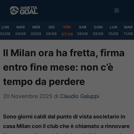
Vai
MENU
al
contenuto
VEN
LUN
MAR
MER
GIO
SAB
DOM
LUN
MAR
03/08
04/08
05/08
06/08
08/08
09/08
10/08
11/08
07/08
Il Milan ora ha fretta, firma
entro fine mese: non c’è
tempo da perdere
20 Novembre 2025
di
Claudio Galuppi
Sono giorni caldi dal punto di vista societario in
casa Milan con il club che è chiamato a rinnovare