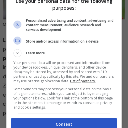
use your personal data for the following
purposes:
Personalised advertising and content, advertising and
Milan, rinnovo ad un passo (Ansa Foto) – direttagoal.it
content measurement, audience research and
services development
L’esterno belga, tornato al Milan dopo due anni in
Store and/or access information on a device
prestito tra Bologna e Milan, al momento
Learn more
percepisce un milione di euro all’anno
. Un
Your personal data will be processed and information from
ingaggio basso se si va a paragonare con il resto
your device (cookies, unique identifiers, and other device
data) may be stored by, accessed by and shared with 319
della rosa, paragonabile a quello che prende
partners, or used specifically by this site. We and our partners
may use precise geolocation data.
List of partners.
Zachary Athekame, giovane svizzero prelevato in
Some vendors may process your personal data on the basis
of legitimate interest, which you can object to by managing
estate dallo Young Boys e molto vicino a quello
your options below. Look for a link at the bottom of this page
or in the site menu to manage or withdraw consent in privacy
che è lo stipendio di Pietro Terracciano, secondo
and cookie settings.
portiere della squadra di Massimiliano Allegri.
Consent