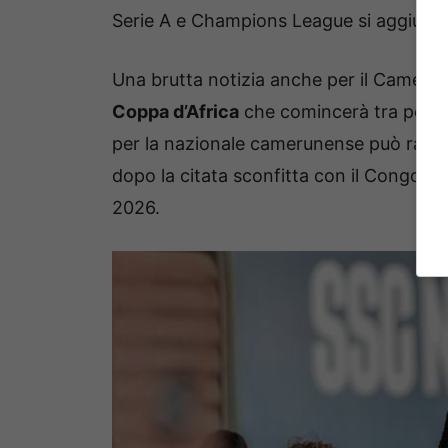
Serie A e Champions League si aggiunge
Una brutta notizia anche per il Cameru
Coppa d’Africa
che comincerà tra poco 
per la nazionale camerunense può rappre
dopo la citata sconfitta con il Congo ch
2026.