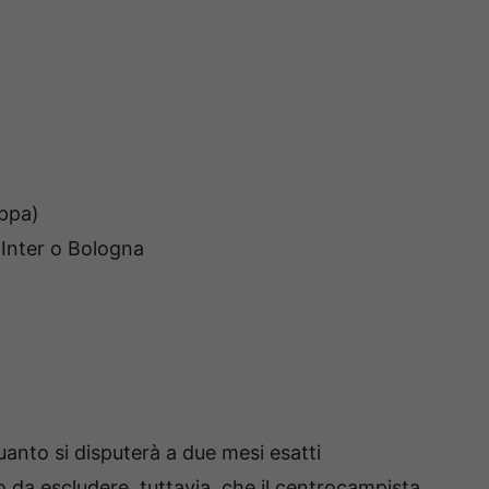
oppa)
Inter o Bologna
quanto si disputerà a due mesi esatti
o da escludere, tuttavia, che il centrocampista