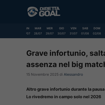
Vai
al
contenuto
SAB
DOM
LUN
MAR
MER
GIO
VEN
SAB
DOM
25/07
26/07
27/07
28/07
29/07
30/07
31/07
01/08
02/08
Grave infortunio, sal
assenza nel big matc
15 Novembre 2025
di
Alessandro
Altro grave infortunio durante la pausa 
Lo rivedremo in campo solo nel 2026