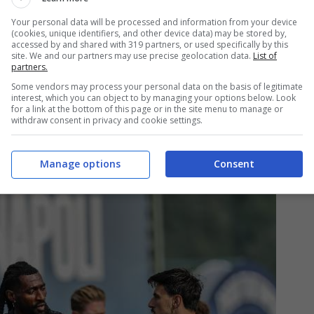
ranno Supercoppa Italiana e Coppa Italia.
Your personal data will be processed and information from your device
(cookies, unique identifiers, and other device data) may be stored by,
accessed by and shared with 319 partners, or used specifically by this
n che non potrà contare sul suo capitano per
la
site. We and our partners may use precise geolocation data.
List of
partners.
più di un mese in Marocco. Competizioni che
Some vendors may process your personal data on the basis of legitimate
interest, which you can object to by managing your options below. Look
sentare l’occasione di un possibile riscatto
for a link at the bottom of this page or in the site menu to manage or
withdraw consent in privacy and cookie settings.
e è costata la mancata qualificazione ai Mondiali
Manage options
Consent