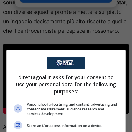
sondaggi da parte di Arabia Saudita, MLS e Qatar
,
con diverse squadre pronte a mettere sul piatto
un ingaggio decisamente più alto rispetto a quello
che il centrocampista percepisce in rossonero.
direttagoal.it asks for your consent to
use your personal data for the following
purposes:
Personalised advertising and content, advertising and
content measurement, audience research and
services development
Store and/or access information on a device
A fare la differenza ci sarà, chiaramente,
la