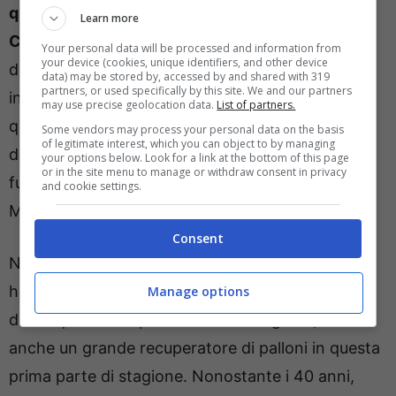
qualificazione o meno del Milan alla prossima
Learn more
Champions League
. L’ex Real Madrid vorrebbe
Your personal data will be processed and information from
your device (cookies, unique identifiers, and other device
disputare, almeno una volta, la maggiore coppa
data) may be stored by, accessed by and shared with 319
partners, or used specifically by this site. We and our partners
internazionale con la maglia della squadra della
may use precise geolocation data.
List of partners.
quale era tifoso da bambino. Nel caso in cui
Some vendors may process your personal data on the basis
of legitimate interest, which you can object to by managing
dovesse giungere l’accesso tra le prime quattro, il
your options below. Look for a link at the bottom of this page
or in the site menu to manage or withdraw consent in privacy
futuro di Modric potrebbe essere ancora a
and cookie settings.
Milanello.
Consent
Notizie che
non confortano i tifosi del Milan
che
hanno paura di poter perdere quello che è il faro
Manage options
della squadra dal punto di vista del gioco, ma
anche un grande recuperatore di palloni in questa
prima parte di stagione. Nonostante i 40 anni,