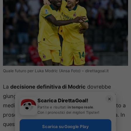
Quale futuro per Luka Modric (Ansa Foto) – direttagoal.it
La
decisione definitiva di Modric
dovrebbe
giungere durante la prossima primavera con il
✕
Scarica DirettaGoal!
mediano che, al momento, sembra intenzionato a
Partite e risultati
in tempo reale
.
Con i pronostici dei migliori Tipster!
proseguire l’avventura con la maglia rossonera. In
queste ore, però, starebbero arrivando già dei
Scarica su Google Play