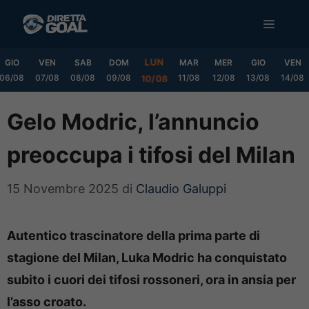
Vai
MENU
al
contenuto
LUN
GIO
VEN
SAB
DOM
MAR
MER
GIO
VEN
06/08
07/08
08/08
09/08
11/08
12/08
13/08
14/08
10/08
Gelo Modric, l’annuncio
preoccupa i tifosi del Milan
15 Novembre 2025
di
Claudio Galuppi
Autentico trascinatore della prima parte di
stagione del Milan, Luka Modric ha conquistato
subito i cuori dei tifosi rossoneri, ora in ansia per
l’asso croato.