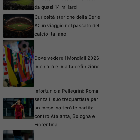
da quasi 14 miliardi
Curiosità storiche della Serie
A: un viaggio nel passato del
calcio italiano
Dove vedere i Mondiali 2026
in chiaro e in alta definizione
Infortunio a Pellegrini: Roma
senza il suo trequartista per
un mese, salterà le partite
contro Atalanta, Bologna e
Fiorentina