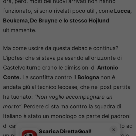
ora, però, molti dei nuovi arrivati non hanno
funzionato, si sono rivelati poco utili, come
Lucca,
Beukema, De Bruyne e lo stesso Hojlund
ultimamente.
Ma come uscire da questa debacle continua?
L’ipotesi che si stava palesando all’orizzonte di
Castelvolturno erano le dimissioni di
Antonio
Conte.
La sconfitta contro il
Bologna
non è
andata giù al tecnico leccese, che nel post partita
ha tuonato:
“Non voglio accompagnare un
morto”.
Perdere ci sta ma contro la squadra di
Italiano è stato un monologo da parte dei padroni
di casa, un k.o. senza storia. Questo ha portato ad
✕
Scarica DirettaGoal!
un problema di umore all’interno dello spogliatoio,