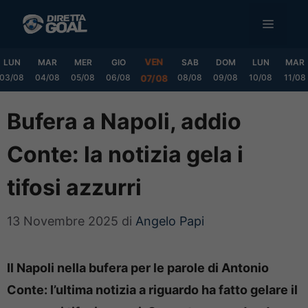
Vai
MENU
al
contenuto
VEN
LUN
MAR
MER
GIO
SAB
DOM
LUN
MAR
03/08
04/08
05/08
06/08
08/08
09/08
10/08
11/08
07/08
Bufera a Napoli, addio
Conte: la notizia gela i
tifosi azzurri
13 Novembre 2025
di
Angelo Papi
Il Napoli nella bufera per le parole di Antonio
Conte: l’ultima notizia a riguardo ha fatto gelare il