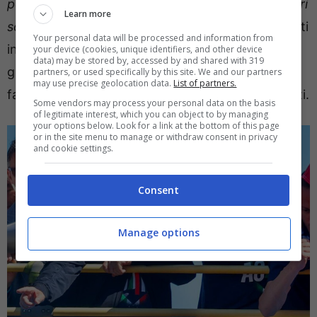
pensieri. Ma voi sapete che non sempre i pensieri
Learn more
sono giusti o condivisibili”.
Per ora si va avanti tutti
Your personal data will be processed and information from
insieme, si pianificheranno nuovi investimenti a
your device (cookies, unique identifiers, and other device
data) may be stored by, accessed by and shared with 319
gennaio sul mercato, per andare a coprire quelle
partners, or used specifically by this site. We and our partners
may use precise geolocation data.
List of partners.
falle della rosa che ancora sono piuttosto evidenti.
Some vendors may process your personal data on the basis
of legitimate interest, which you can object to by managing
your options below. Look for a link at the bottom of this page
or in the site menu to manage or withdraw consent in privacy
and cookie settings.
Consent
Manage options